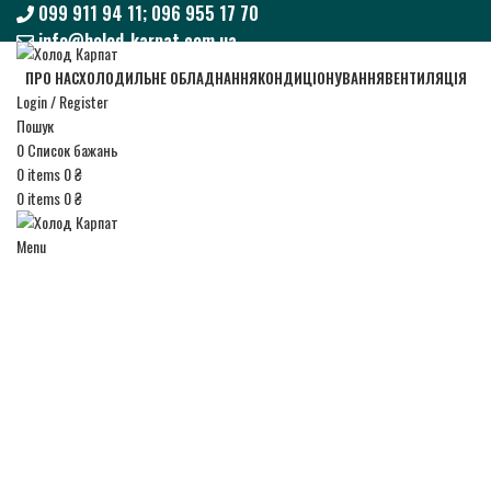
099 911 94 11; 096 955 17 70
info@holod-karpat.com.ua
099 911 94 11; 096 955 17 70
ПРО НАС
ХОЛОДИЛЬНЕ ОБЛАДНАННЯ
КОНДИЦІОНУВАННЯ
ВЕНТИЛЯЦІЯ
info@holod-karpat.com.ua
Login / Register
Пошук
0
Список бажань
0
items
0
₴
0
items
0
₴
Menu