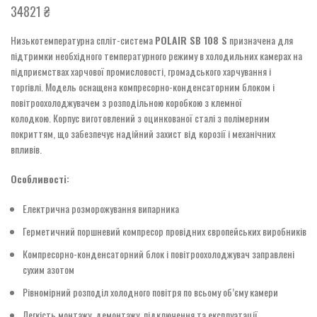
34821
₴
Низькотемпературна спліт-система
POLAIR SB 108 S
призначена для
підтримки необхідного температурного режиму в холодильних камерах на
підприємствах харчової промисловості, громадського харчування і
торгівлі. Модель оснащена компресорно-конденсаторним блоком і
повітроохолоджувачем з розподільною коробкою з клемної
колодкою. Корпус виготовлений з оцинкованої сталі з полімерним
покриттям, що забезпечує надійний захист від корозії і механічних
впливів.
Особливості:
Електрична розморожування випарника
Герметичний поршневий компресор провідних європейських виробників
Компресорно-конденсаторний блок і повітроохолоджувач заправлені
сухим азотом
Рівномірний розподіл холодного повітря по всьому об’єму камери
Легкість монтажу, демонтажу, підключення та експлуатації