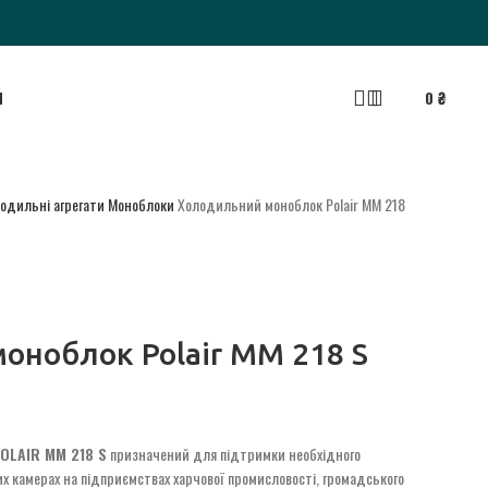
Я
0
₴
одильні агрегати
Моноблоки
Холодильний моноблок Polair MM 218
оноблок Polair MM 218 S
OLAIR MM 218 S
призначений для підтримки необхідного
х камерах на підприємствах харчової промисловості, громадського