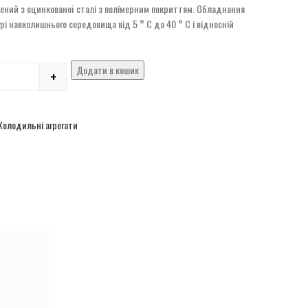
овлений з оцинкованої сталі з полімерним покриттям. Обладнання
рі навколишнього середовища від 5 ° С до 40 ° С і відносній
Додати в кошик
+
Холодильні агрегати