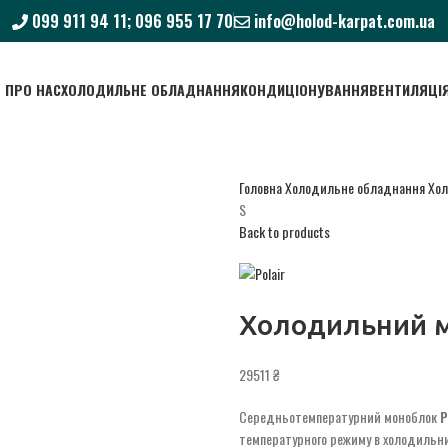
099 911 94 11; 096 955 17 70
info@holod-karpat.com.ua
ПРО НАС
ХОЛОДИЛЬНЕ ОБЛАДНАННЯ
КОНДИЦІОНУВАННЯ
ВЕНТИЛЯЦІ
Головна
Холодильне обладнання
Хол
S
Back to products
Холодильний м
₴
Середньотемпературний моноблок
P
температурного режиму в холодильни