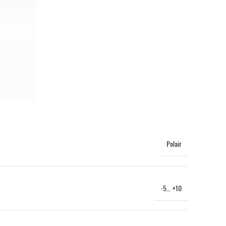
Polair
-5… +10