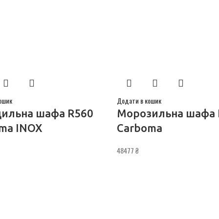
ошик
Додати в кошик
ильна шафа R560
Морозильна шафа 
ma INOX
Carboma
48477
₴