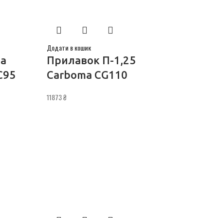
Додати в кошик
на
Прилавок П-1,25
C95
Carboma CG110
11873
₴