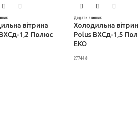
ошик
Додати в кошик
ильна вітрина
Холодильна вітри
 ВХСд-1,2 Полюс
Polus ВХСд-1,5 По
ЕКО
27744
₴