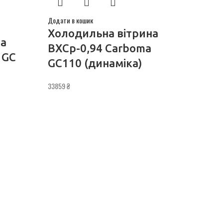
Додати в кошик
Холодильна вітрина
на
ВХСр-0,94 Carboma
 GС
GС110 (динаміка)
33859
₴