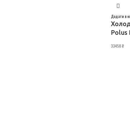
Додати в к
Холод
Polus
33458
₴