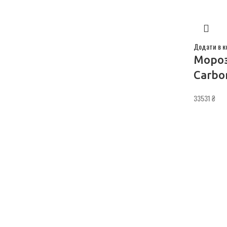
Додати в к
Мороз
Carbo
33531
₴