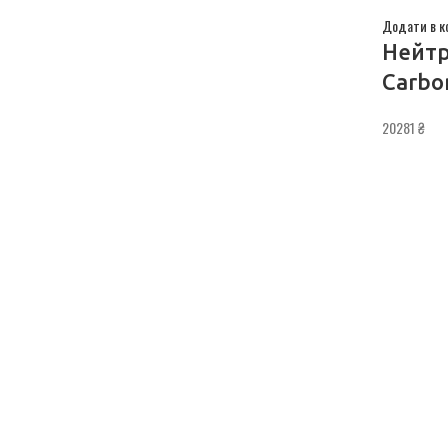
Додати в к
Нейтр
Carbo
20281
₴