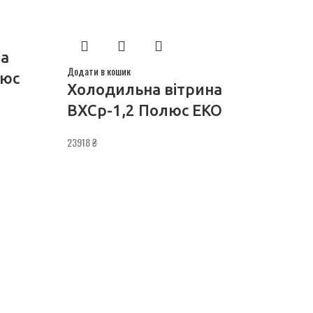
на
Додати в кошик
люс
Холодильна вітрина
ВХСр-1,2 Полюс ЕКО
23918
₴