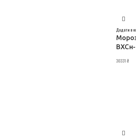
Додати в к
Мороз
ВХСн-
30331
₴