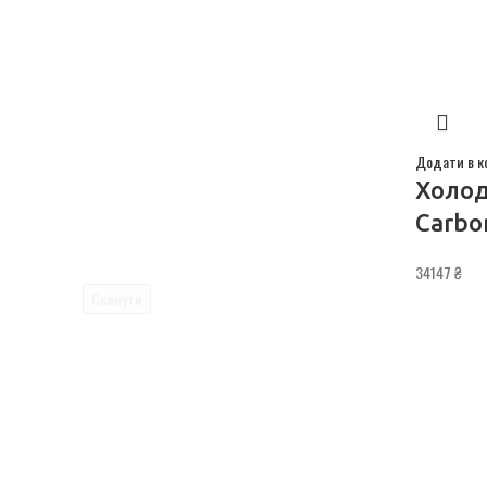
Додати в к
Холод
Carbo
34147
₴
Скинути