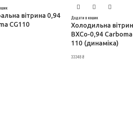
ошик
альна вітрина 0,94
Додати в кошик
ma CG110
Холодильна вітри
ВХСо-0,94 Carboma
110 (динаміка)
33348
₴