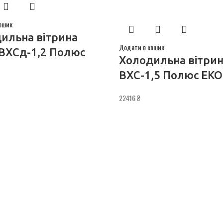
ошик
ильна вітрина
Додати в кошик
 ВХСд-1,2 Полюс
Холодильна вітри
ВХС-1,5 Полюс ЕКО
22416
₴