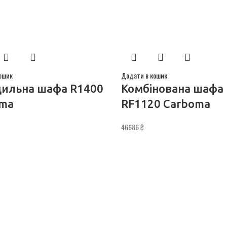
ошик
Додати в кошик
ильна шафа R1400
Комбінована шафа
ma
RF1120 Carboma
46686
₴