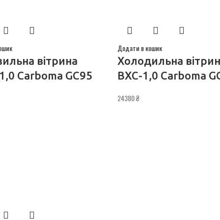
ошик
Додати в кошик
ильна вітрина
Холодильна вітри
1,0 Сarboma GC95
ВХС-1,0 Сarboma G
24380
₴