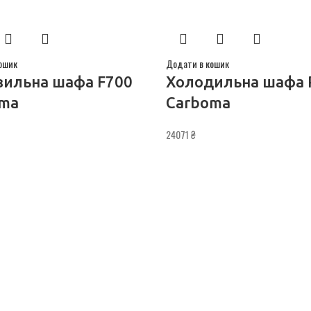
ошик
Додати в кошик
ильна шафа F700
Холодильна шафа 
ma
Carboma
24071
₴