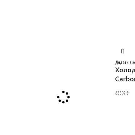
Додати в к
Холод
Carbo
33307
₴