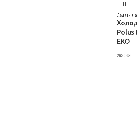
Додати в к
Холод
Polus
ЕКО
26306
₴