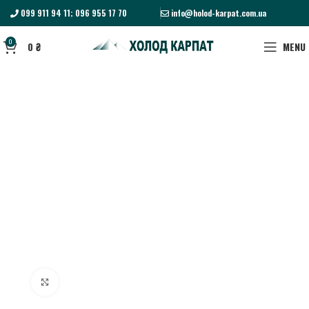
099 911 94 11; 096 955 17 70
info@holod-karpat.com.ua
0
0
₴
MENU
Click to enlarge