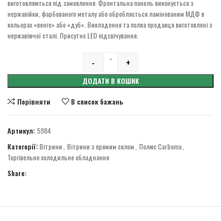
виготовляються під замовлення. Фронтальна панель виконується з
нержавійки, фарбованого металу або обробляється ламінованим МДФ в
кольорах «венге» або «дуб». Викладення та полка продавця виготовлені з
нержавіючої сталі. Присутнє LED підсвічування.
-
+
Quantity
ДОДАТИ В КОШИК
Порівняти
В список бажань
Артикул:
5984
Категорії:
Вітрини
,
Вітрини з прямим склом
,
Полюс Carboma
,
Торгівельне холодильне обладнання
Share: