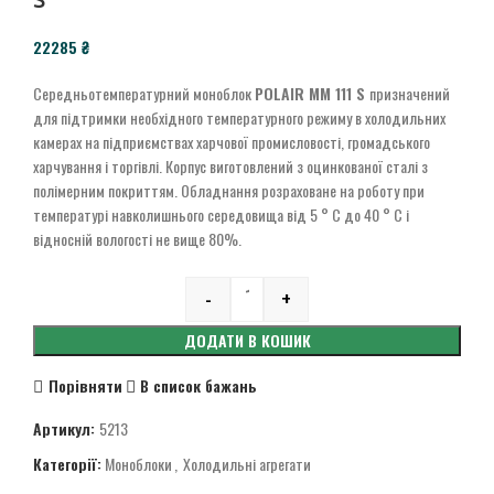
₴
Середньотемпературний моноблок
POLAIR MM 111 S
призначений
для підтримки необхідного температурного режиму в холодильних
камерах на підприємствах харчової промисловості, громадського
харчування і торгівлі. Корпус виготовлений з оцинкованої сталі з
полімерним покриттям. Обладнання розраховане на роботу при
температурі навколишнього середовища від 5 ° С до 40 ° С і
відносній вологості не вище 80%.
-
+
Quantity
ДОДАТИ В КОШИК
Порівняти
В список бажань
Артикул:
5213
Категорії:
Моноблоки
,
Холодильні агрегати