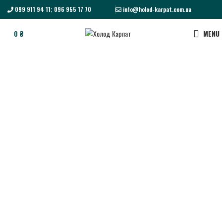
099 911 94 11; 096 955 17 70
info@holod-karpat.com.ua
0
₴
MENU