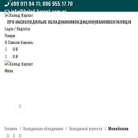
0
0
099 911 94 11; 096 955 17 70
info@holod-karpat.com.ua
099 911 94 11; 096 955 17 70
ПРО НАС
ХОЛОДИЛЬНЕ ОБЛАДНАННЯ
КОНДИЦІОНУВАННЯ
ВЕНТИЛЯЦІЯ
info@holod-karpat.com.ua
Login / Register
Пошук
0
Список бажань
0
₴
0
₴
Menu
Click to enlarge
Головна
Холодильне обладнання
Холодильні агрегати
Моноблоки