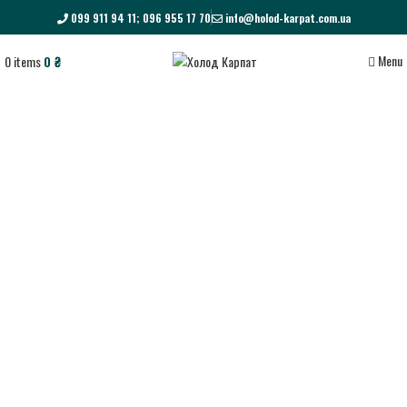
099 911 94 11; 096 955 17 70
info@holod-karpat.com.ua
Menu
0
items
0
₴