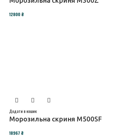
Морозильна скриня M300Z
₴
Додати в кошик
Морозильна скриня M500SF
₴