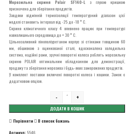
Морозильна скриня
Polair SF140-L
з глухою кришкою
призначена для зберігання продуктів.
Завдяки відмінній термоізоляції температурний діапазон цієї
моделі становить інтервал від -25 до -18 ° С.
Скриня кліматичного класу 4 впевнено працює при температурі
навколишнього середовища до + 30 ° С.
Цільнозаливний пінополіуретаном корпус зі стінками товщиною 60
мм, обшивкою з оцинкованої сталі, вдосконалена холодильна
система, надійні рами, зручні поворотні колеса роблять морозильну
скриню POLAIR оптимальним обладнанням для демонстрації,
продажу та зберігання морозива і будь-яких заморожених продуктів.
У комплект поставки включені поворотні колеса і кошики. Замок є
додатковою опцією.
-
+
Quantity
ДОДАТИ В КОШИК
Порівняти
В список бажань
Артикул:
5546