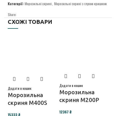
Категорії:
Морозильні скрині
,
Морозильні скрині з глухою кришкою
Share:
СХОЖІ ТОВАРИ
Додати в кошик
Додати в кошик
Дод
Морозильна
Морозильна
М
скриня M200P
скриня M400S
с
₴
₴