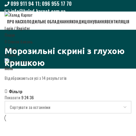
099 911 94 11; 096 955 17 70
info@holod-karpat.com.ua
099 911 94 11; 096 955 17 70
ПРО НАС
ХОЛОДИЛЬНЕ ОБЛАДНАННЯ
КОНДИЦІОНУВАННЯ
ВЕНТИЛЯЦІЯ
info@holod-karpat.com.ua
Login / Register
Пошук
0
Список бажань
0
items
0
₴
Морозильні скрині з глухою
0
items
0
₴
кришкою
Menu
Відображаються усі з 14 результатів
Фільтр
Показати
9
24
36