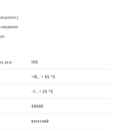
 конденсату
 керування
тря
, кв.м.:
140
+18… + 45 °C
-7… + 24 °C
48000
касетний