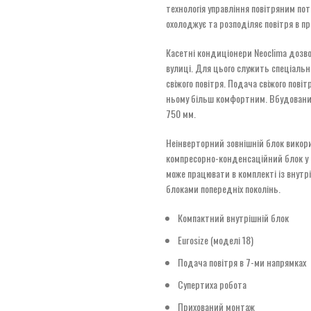
технологія управління повітряним по
охолоджує та розподіляє повітря в п
Касетні кондиціонери Neoclima дозво
вулиці. Для цього служить спеціальн
свіжого повітря. Подача свіжого пові
ньому більш комфортним. Вбудовани
750 мм.
Неінверторний зовнішній блок викори
компресорно-конденсаційний блок у с
може працювати в комплекті із внутрі
блоками попередніх поколінь.
Компактний внутрішній блок
Eurosize (моделі 18)
Подача повітря в 7-ми напрямках
Супертиха робота
Прихований монтаж