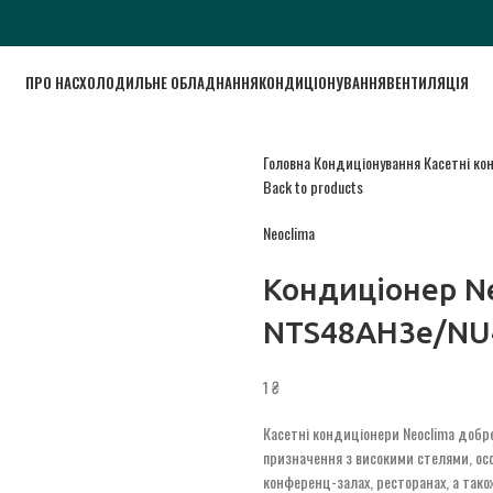
ПРО НАС
ХОЛОДИЛЬНЕ ОБЛАДНАННЯ
КОНДИЦІОНУВАННЯ
ВЕНТИЛЯЦІЯ
Головна
Кондиціонування
Касетні к
Back to products
Neoclima
Кондиціонер N
NTS48AH3e/NU
1
₴
Касетні кондиціонери Neoclima добр
призначення з високими стелями, осо
конференц-залах, ресторанах, а також