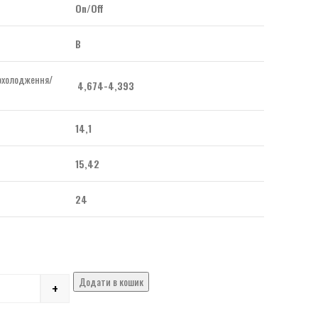
On/Off
B
(охолодження/
4,674-4,393
14,1
15,42
24
Додати в кошик
+