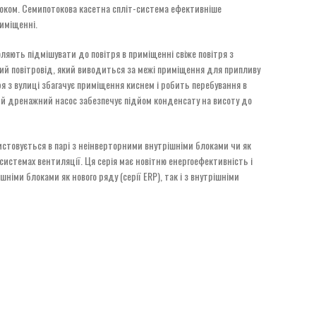
током. Семипотокова касетна спліт-система ефективніше
риміщенні.
ляють підмішувати до повітря в приміщенні свіже повітря з
ий повітровід, який виводиться за межі приміщення для припливу
тря з вулиці збагачує приміщення киснем і робить перебування в
й дренажний насос забезпечує підйом конденсату на висоту до
стовується в парі з неінверторними внутрішніми блоками чи як
истемах вентиляції. Ця серія має новітню енергоефективність і
шніми блоками як нового ряду (серії ERP), так і з внутрішніми