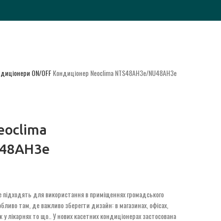
ондиціонери
ON/OFF
Кондиціонер Neoclima NTS48AH3e/NU48AH3e
eoclima
48AH3e
е підходять для використання в приміщеннях громадського
бливо там, де важливо зберегти дизайн: в магазинах, офісах,
 у лікарнях то що.. У нових касетних кондиціонерах застосована