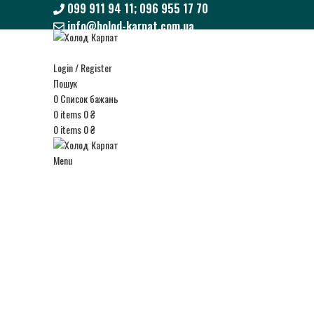
099 911 94 11; 096 955 17 70
info@holod-karpat.com.ua
099 911 94 11; 096 955 17 70
info@holod-karpat.com.ua
Login / Register
Пошук
0
Список бажань
0
items
0
₴
0
items
0
₴
Menu