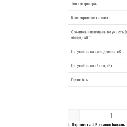
Тип компресора:
Клас енргоефективності:
Споживча номінальна потужність 
обігрів), кВт:
Потужність на охолодження, кВт:
Потужність на обігрів, кВт:
Гарантія, м:
-
Quantity
Порівняти
В список бажань