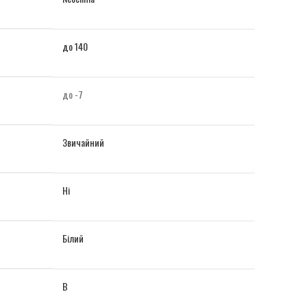
до 140
до -7
Звичайний
Ні
Білий
B