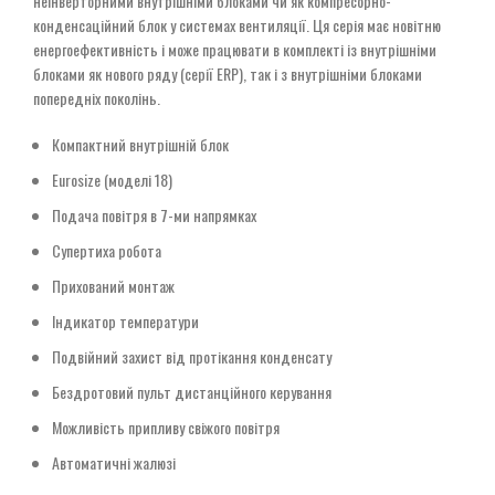
неінверторними внутрішніми блоками чи як компресорно-
конденсаційний блок у системах вентиляції. Ця серія має новітню
енергоефективність і може працювати в комплекті із внутрішніми
блоками як нового ряду (серії ERP), так і з внутрішніми блоками
попередніх поколінь.
Компактний внутрішній блок
Eurosize (моделі 18)
Подача повітря в 7-ми напрямках
Супертиха робота
Прихований монтаж
Індикатор температури
Подвійний захист від протікання конденсату
Бездротовий пульт дистанційного керування
Можливість припливу свіжого повітря
Автоматичні жалюзі