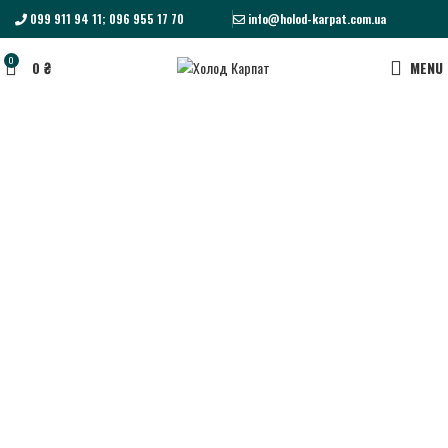
099 911 94 11; 096 955 17 70
info@holod-karpat.com.ua
0
0
₴
MENU