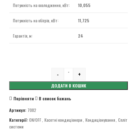
Потужність на охолодження, кВт:
10,055
Потужність на обігрів, кВт:
11,725
Гарантія, м:
24
-
+
Quantity
ДОДАТИ В КОШИК
Порівняти
В список бажань
Артикул:
7082
Категорії:
ON/OFF
,
Касетні кондиціонери
,
Кондиціонування
,
Спліт
системи