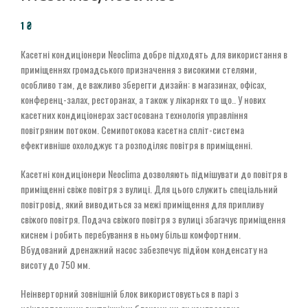
₴
Касетні кондиціонери Neoclima добре підходять для використання в
приміщеннях громадського призначення з високими стелями,
особливо там, де важливо зберегти дизайн: в магазинах, офісах,
конференц-залах, ресторанах, а також у лікарнях то що.. У нових
касетних кондиціонерах застосована технологія управління
повітряним потоком. Семипотокова касетна спліт-система
ефективніше охолоджує та розподіляє повітря в приміщенні.
Касетні кондиціонери Neoclima дозволяють підмішувати до повітря в
приміщенні свіже повітря з вулиці. Для цього служить спеціальний
повітровід, який виводиться за межі приміщення для припливу
свіжого повітря. Подача свіжого повітря з вулиці збагачує приміщення
киснем і робить перебування в ньому більш комфортним.
Вбудований дренажний насос забезпечує підйом конденсату на
висоту до 750 мм.
Неінверторний зовнішній блок використовується в парі з