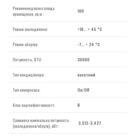
Рекоменендована площа
100
приміщення, кв.м.:
Режим охолодження:
+18… + 45 °C
Режим обігріву:
-7… + 24 °C
Потужність, BTU:
36000
Тип кондиціонера:
касетний
Тип компресора:
On/Off
Клас енргоефективності:
B
Споживча номінальна потужність
3,512-3,427
(охолодження/обігрів), кВт: