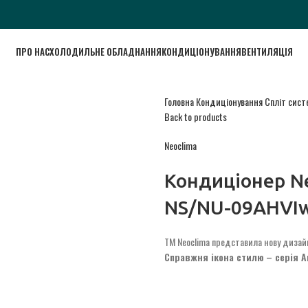
ПРО НАС
ХОЛОДИЛЬНЕ ОБЛАДНАННЯ
КОНДИЦІОНУВАННЯ
ВЕНТИЛЯЦІЯ
Головна
Кондиціонування
Спліт сис
Back to products
Neoclima
Кондиціонер Neo
NS/NU-09AHVI
TM Neoclima представила нову дизайн
Справжня ікона стилю – серія A