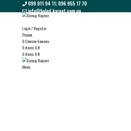
099 911 94 11; 096 955 17 70
info@holod-karpat.com.ua
099 911 94 11; 096 955 17 70
info@holod-karpat.com.ua
Login / Register
Пошук
0
Список бажань
0
items
0
₴
0
items
0
₴
Menu