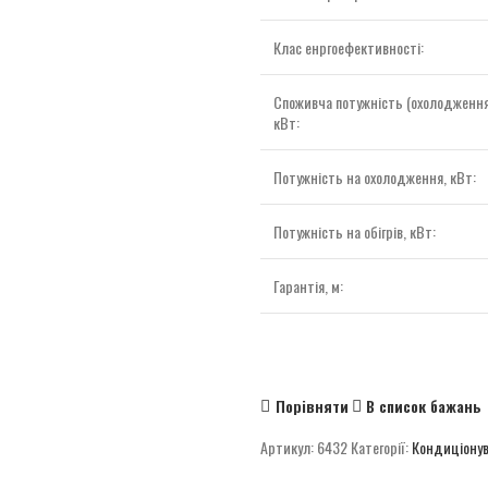
Клас енргоефективності:
Споживча потужність (охолодження/
кВт:
Потужність на охолодження, кВт:
Потужність на обігрів, кВт:
Гарантія, м:
Порівняти
В список бажань
Артикул:
6432
Категорії:
Кондиціону