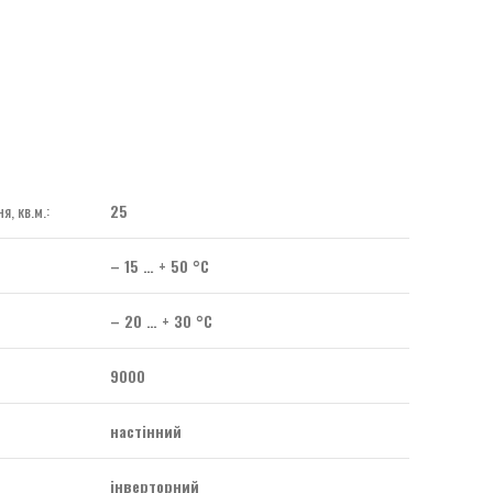
, кв.м.:
25
– 15 … + 50 °C
– 20 … + 30 °C
9000
настінний
інверторний