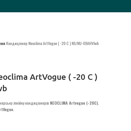
теми
Кондиціонер Neoclima ArtVogue ( -20 C ) NS/NU-09AHVIwb
clima ArtVogue ( -20 C )
wb
ерську лінійку кондиціонерів
NEOCLIMA Artvogue (-20С).
rtVogue.