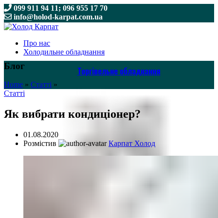
099 911 94 11; 096 955 17 70
info@holod-karpat.com.ua
099 911 94 11; 096 955 17 70
info@holod-karpat.com.ua
Про нас
Холодильне обладнання
Блог
Торгівельне обладнання
Home
»
Статті
»
Статті
Як вибрати кондиціонер?
01.08.2020
Розмістив
Карпат Холод