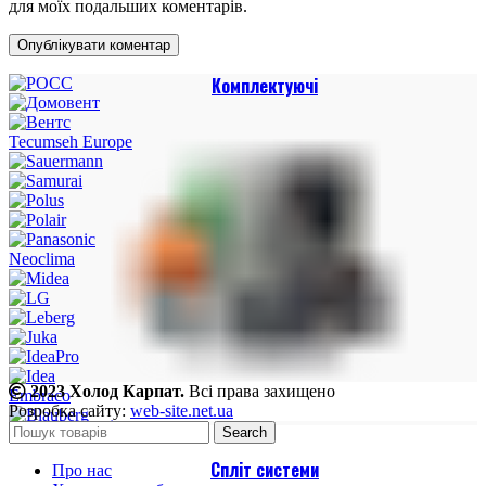
для моїх подальших коментарів.
Комплектуючі
Tecumseh Europe
Neoclima
2023 Холод Карпат.
Всі права захищено
Embraco
Розробка сайту:
web-site.net.ua
Кондиціонування
Search
Спліт системи
Про нас