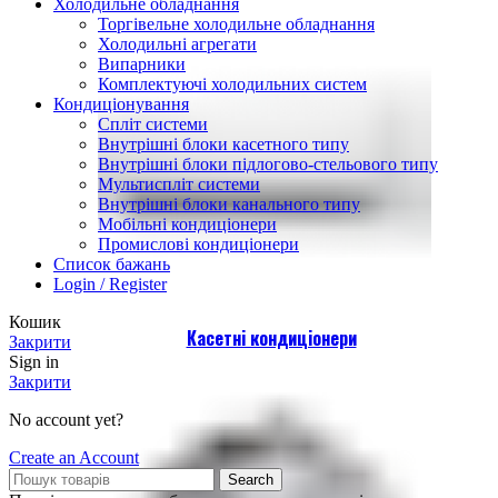
Холодильне обладнання
Торгівельне холодильне обладнання
Холодильні агрегати
Випарники
Комплектуючі холодильних систем
Кондиціонування
Спліт системи
Внутрішні блоки касетного типу
Внутрішні блоки підлогово-стельового типу
Мультиспліт системи
Внутрішні блоки канального типу
Мобільні кондиціонери
Промислові кондиціонери
Список бажань
Login / Register
Кошик
Касетні кондиціонери
Закрити
Sign in
Закрити
No account yet?
Create an Account
Search