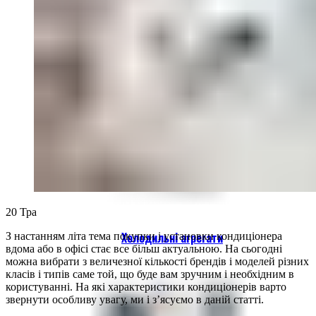
Холодильні камери
20
Тра
Холодильні агрегати
З настанням літа тема покупки і установки кондиціонера
вдома або в офісі стає все більш актуальною. На сьогодні
можна вибрати з величезної кількості брендів і моделей різних
класів і типів саме той, що буде вам зручним і необхідним в
користуванні. На які характеристики кондиціонерів варто
звернути особливу увагу, ми і з’ясуємо в даній статті.