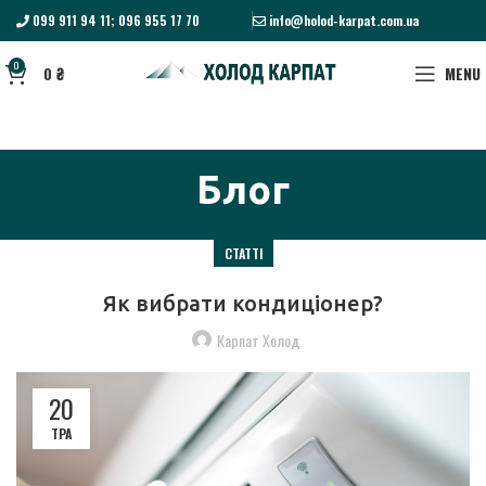
099 911 94 11; 096 955 17 70
info@holod-karpat.com.ua
0
0
₴
MENU
Блог
СТАТТІ
Як вибрати кондиціонер?
Карпат Холод
20
ТРА