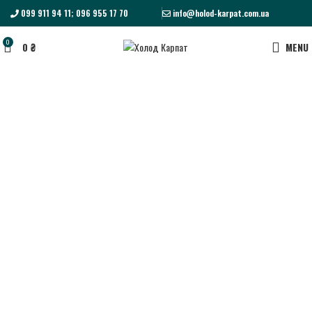
099 911 94 11; 096 955 17 70
info@holod-karpat.com.ua
0
0
₴
MENU