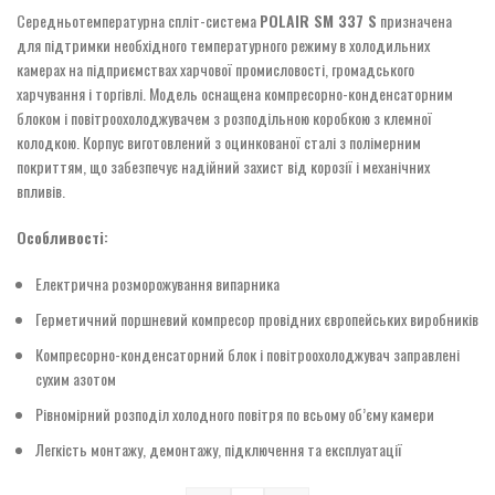
Середньотемпературна спліт-система
POLAIR SM 337 S
призначена
для підтримки необхідного температурного режиму в холодильних
камерах на підприємствах харчової промисловості, громадського
харчування і торгівлі. Модель оснащена компресорно-конденсаторним
блоком і повітроохолоджувачем з розподільною коробкою з клемної
колодкою. Корпус виготовлений з оцинкованої сталі з полімерним
покриттям, що забезпечує надійний захист від корозії і механічних
впливів.
Особливості:
Електрична розморожування випарника
Герметичний поршневий компресор провідних європейських виробників
Компресорно-конденсаторний блок і повітроохолоджувач заправлені
сухим азотом
Рівномірний розподіл холодного повітря по всьому об’єму камери
Легкість монтажу, демонтажу, підключення та експлуатації