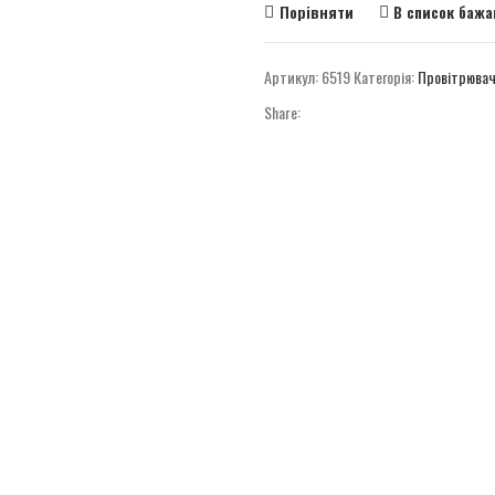
Порівняти
В список баж
Артикул:
6519
Категорія:
Провітрювач
Share: