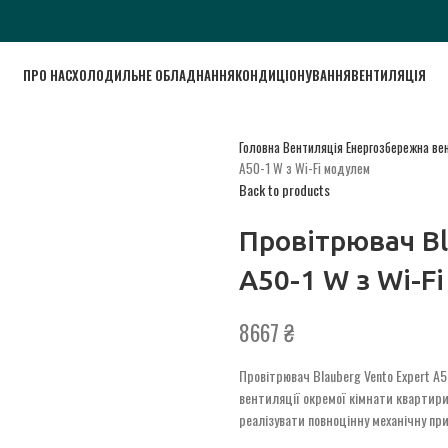
ПРО НАС
ХОЛОДИЛЬНЕ ОБЛАДНАННЯ
КОНДИЦІОНУВАННЯ
ВЕНТИЛЯЦІЯ
Головна
Вентиляція
Енергозбережна ве
A50-1 W з Wi-Fi модулем
Back to products
Провітрювач Bl
A50-1 W з Wi-F
8667
₴
Провітрювач Blauberg Vento Expert A
вентиляції окремої кімнати квартири
реалізувати повноцінну механічну п