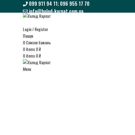
099 911 94 11; 096 955 17 70
info@holod-karpat.com.ua
099 911 94 11; 096 955 17 70
info@holod-karpat.com.ua
Login / Register
Пошук
0
Список бажань
0
items
0
₴
0
items
0
₴
Menu