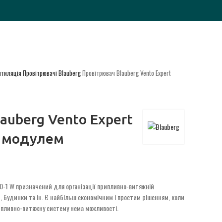
нтиляція
Провітрювачі Blauberg
Провітрювач Blauberg Vento Expert
auberg Vento Expert
i модулем
50-1 W призначений для організації припливно-витяжній
, будинки та ін. Є найбільш економічним і простим рішенням, коли
рипливно-витяжну систему нема можливості.