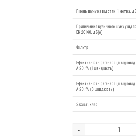
Рівень шуму на відстані 1 метра, дБ
Пригнічення вуличного шуму у відпо
EN 20140, дБ(А)
Фільтр
Ефективність регенерації відповід
A 20, % (1 швидкість)
Ефективність регенерації відповід
A 20, % (3 швидкість)
Захист, клас
-
Quantity