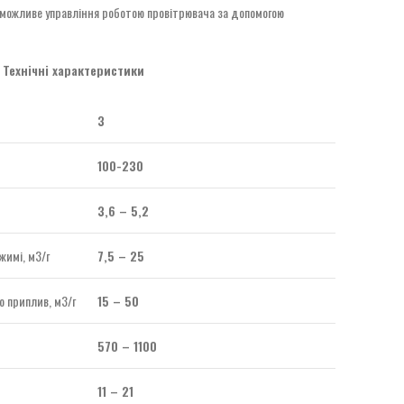
можливе управління роботою провітрювача за допомогою
Технічні характеристики
3
100-230
3,6 – 5,2
жимі, м3/г
7,5 – 25
о приплив, м3/г
15 – 50
570 – 1100
11 – 21