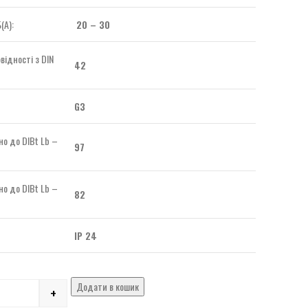
(А):
20 – 30
відності з DIN
42
G3
но до DIBt Lb –
97
но до DIBt Lb –
82
IP 24
Додати в кошик
+