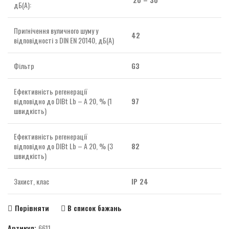
дБ(А):
Пригнічення вуличного шуму у
42
відповідності з DIN EN 20140, дБ(А)
Фільтр
G3
Ефективність регенерації
відповідно до DIBt Lb – A 20, % (1
97
швидкість)
Ефективність регенерації
відповідно до DIBt Lb – A 20, % (3
82
швидкість)
Захист, клас
IP 24
Порівняти
В список бажань
Артикул:
6611