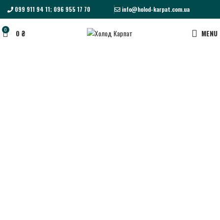
099 911 94 11; 096 955 17 70
info@holod-karpat.com.ua
0
0
₴
MENU