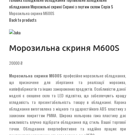
обладнання
Морозильні скрині
Скрині з гнутим склом
Серія S
Морозильна скриня M600S
Back to products
Морозильна скриня M600S
20000
₴
Морозильна скриня M600S
професійне морозильне обладнання,
що призначене для зберігання та реалізації морозива,
напівфабрикатів та інших заморожених продуктів. Особливістю даної
моделі є скошене скло та LED підсвітка, що забезпечують кращу
оглядовість та презентабельність товару в обладнанні. Корона
обладнання виготовлена з міцного та ударостійкого ABS пластику з
захисним покриттям РММА. Широка кольорова гама пластику дає
можливість влучно підібрати обладнання під стиль Вашої торгової
точки. Обладнання енергоефективне та надійно працює при