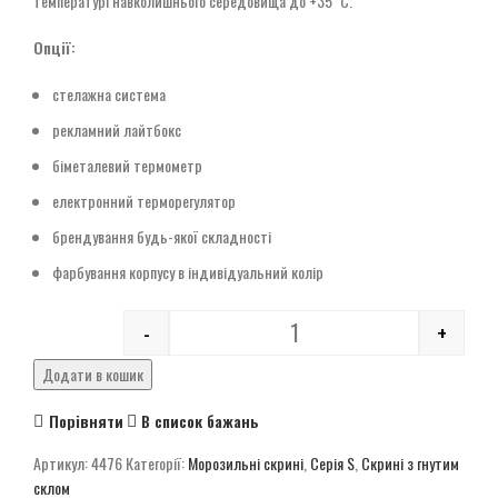
температурі навколишнього середовища до +35°C.
Опції:
стелажна система
рекламний лайтбокс
біметалевий термометр
електронний терморегулятор
брендування будь-якої складності
фарбування корпусу в індивідуальний колір
-
+
Quantity
Додати в кошик
Порівняти
В список бажань
Артикул:
4476
Категорії:
Морозильні скрині
,
Серія S
,
Скрині з гнутим
склом