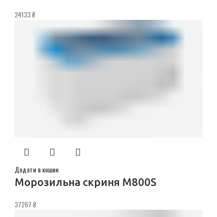
24133
₴
Додати в кошик
Морозильна скриня M800S
37267
₴