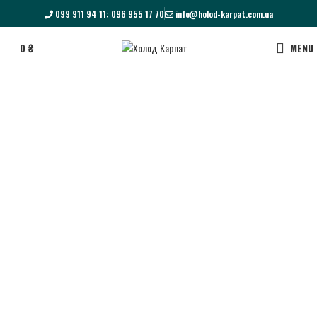
099 911 94 11; 096 955 17 70
info@holod-karpat.com.ua
0
₴
MENU