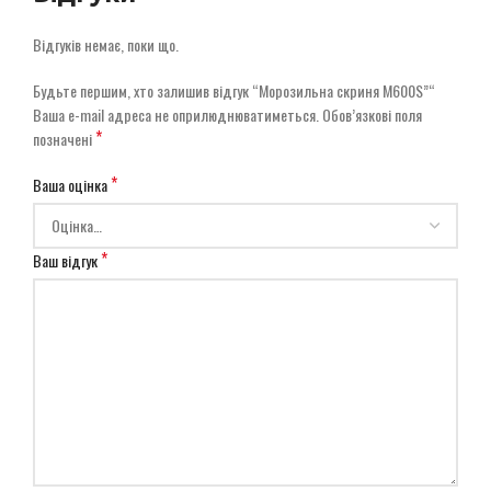
Відгуків немає, поки що.
Будьте першим, хто залишив відгук “Морозильна скриня M600S”“
Ваша e-mail адреса не оприлюднюватиметься.
Обов’язкові поля
*
позначені
*
Ваша оцінка
*
Ваш відгук