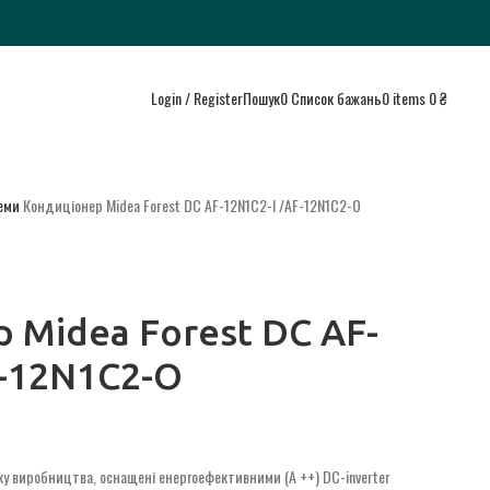
Login / Register
Пошук
0
Список бажань
0
items
0
₴
теми
Кондиціонер Midea Forest DC AF-12N1C2-I /AF-12N1C2-O
 Midea Forest DC AF-
F-12N1C2-O
оку виробництва, оснащені енергоефективними (А ++) DC-inverter