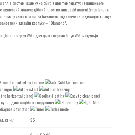
 спліт системі взимку на обігрів при температурі зовнішнього
ає глянсовий хвилеподібний пластик лицьовій панелі (спеціальна
сплеєм, у якого можна, за бажанням, відключити індикацію та звук.
гранований дизайн корпусу – “Diamond”.
ціонера через WiFi, для цього окремо існує WiFi модуль(в
, кв.м.:
35
0… + 50 °C