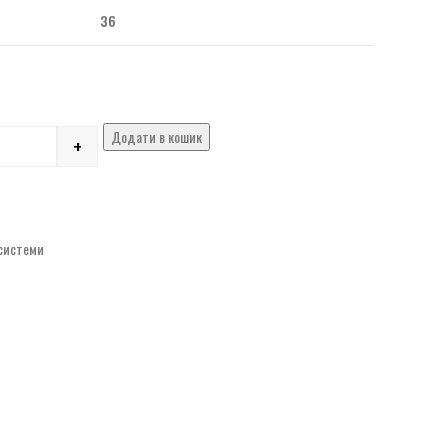
36
Додати в кошик
+
 системи