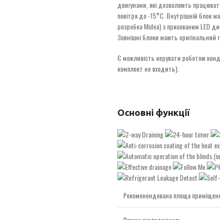
двигунами, які дозволяють працювати
повітря до -15°С. Внутрішній блок м
розробка Midea) з прихованим LED ди
Зовнішні блоки мають оригінальний 
Є можливість керувати роботою конди
комплект не входить).
Основні функції
Рекоменендована площа приміщення
Режим охолодження: