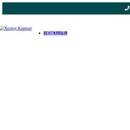
ВЕНТИЛЯЦІЯ
Енергозбережна
Комерційні та
вентиляція
промислові
вентилятори
Провітрювачі
Blauberg
Вент. для круглих
Провітрювачі
каналів
ВЕНТС
Вент. для плоских
Автономні
каналів
припливно-
Відцентрові