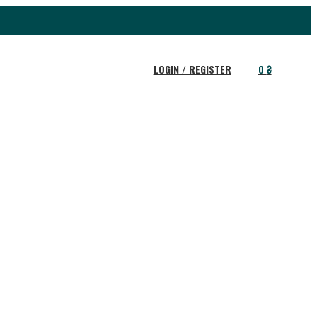
LOGIN / REGISTER
0
₴
 для
Повітропроводи та
иляції
елементи систем
повітропроводів