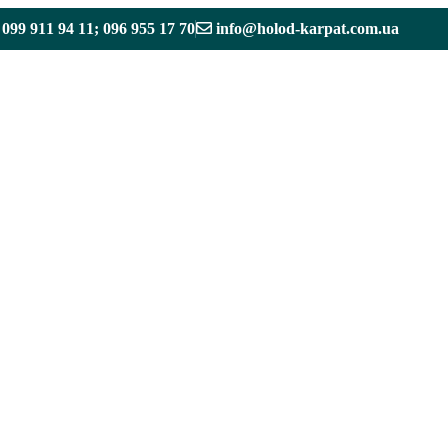
099 911 94 11; 096 955 17 70
info@holod-karpat.com.ua
Вентиляційні
Електричні
Пристрої
установки
компоненти
систем вент
Припливно-
витяжні установки
Припливні
установки
Повітряно-
опалювальні