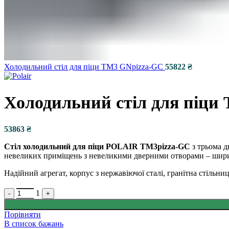
Холодильний стіл для піци TM3 GNpizza-GC
Холодильний стіл для піци
₴
Стіл холодильний для піци POLAIR TM3pizza-GC
з трьома д
невеликих приміщень з невеликими дверними отворами – шири
Надійний агрегат, корпус з нержавіючої сталі, гранітна стільни
Quantity
1
-
+
Порівняти
В список бажань