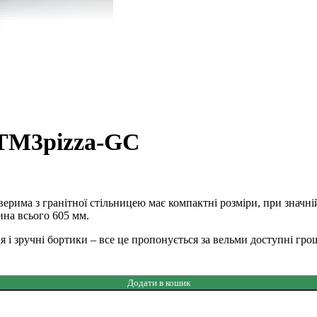
 TM3pizza-GC
верима з гранітної стільницею має компактні розміри, при значній
на всього 605 мм.
ця і зручні бортики – все це пропонується за вельми доступні грош
Додати в кошик