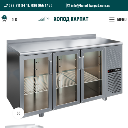
099 911 94 11; 096 955 17 70
info@holod-karpat.com.ua
0
0
₴
MENU
Click to enlarge