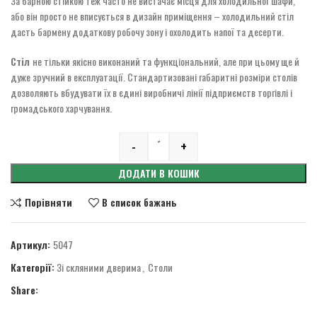
За барною стійкою теж часто не вистачає місця для холодильної шафи,
або він просто не вписується в дизайн приміщення – холодильний стіл
дасть бармену додаткову робочу зону і охолодить напої та десерти.
Стіл
не тільки якісно виконаний та функціональний, але при цьому ще й
дуже зручний в експлуатації. Стандартизовані габаритні розміри столів
дозволяють вбудувати їх в єдині виробничі лінії підприємств торгівлі і
громадського харчування.
-
+
Quantity
ДОДАТИ В КОШИК
Порівняти
В список бажань
Артикул:
5047
Категорії:
Зі скляними дверима
,
Столи
Share: