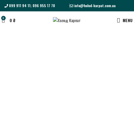
099 911 94 11; 096 955 17 70
info@holod-karpat.com.ua
0
0
₴
MENU
Click to enlarge