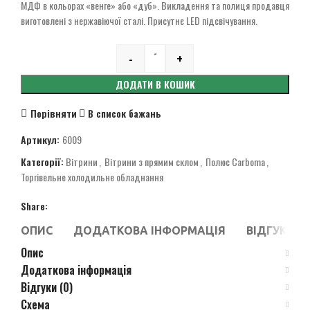
МДФ в кольорах «венге» або «дуб». Викладення та полиця продавця
виготовлені з нержавіючої сталі. Присутнє LED підсвічування.
-
+
Quantity
ДОДАТИ В КОШИК
Порівняти
В список бажань
Артикул:
6009
Категорії:
Вітрини
,
Вітрини з прямим склом
,
Полюс Carboma
,
Торгівельне холодильне обладнання
Share:
ОПИС
ДОДАТКОВА ІНФОРМАЦІЯ
ВІДГУКИ (0
Опис
Додаткова інформація
Відгуки (0)
Схема