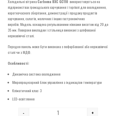
Холодильні вітрина
Carboma ВХС GC110
використовується на
підприємствах громадського харчування і торгівлі для охолодження,
короткочасного зберігання, демонстрації і продажу продуктів
харчування, салатів, молочних і інших гастрономічних
виробів. Модель оснащена регульованими ніжками висотою від 20 до
35 мм. Поверхня викладки і стільниця виконані з шліфованої
нержавіючої сталі.
Передня панель може бути виконана з пофарбованої або нержавіючої
сталі чи з МДФ.
Особливості:
Динамічна система охолодження
Мікропроцесорний блок управління з індикацією температури
Кліматичний клас: 3
LED-освітлення
-
+
Quantity