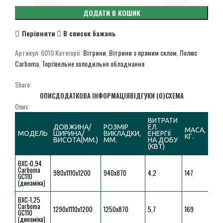
ДОДАТИ В КОШИК
Порівняти
В список бажань
Артикул:
6010
Категорії:
Вітрини
,
Вітрини з прямим склом
,
Полюс
Carboma
,
Торгівельне холодильне обладнання
Share:
ОПИС
ДОДАТКОВА ІНФОРМАЦІЯ
ВІДГУКИ (0)
СХЕМА
Опис
ВИТРАТИ 
ДОВЖИНА/
РОЗМІР 
ЕЛ. 
МАСА, 
МОДЕЛЬ
ШИРИНА/
ВИКЛАДКИ, 
ЕНЕРГІЇ 
КГ.
ВИСОТА(ММ.)
ММ.
НА ДОБУ 
(КВТ)
ВХС-0,94 
Carboma 
980x1110x1200
940х870
4,2
147
GС110 
(динаміка)
ВХС-1,25 
Carboma 
1290x1110x1200
1250х870
5,7
169
GС110 
(динаміка)