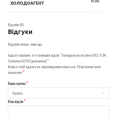
R134a
ХОЛОДОАГЕНТ
Відгуки (0)
Відгуки
Відгуків немає, поки що.
Будьте першим, хто залишив відгук “Холодильна вітрина ВХС-0,94
Carboma GС110 (динаміка)”“
Ваша e-mail адреса не оприлюднюватиметься.
Обов’язкові поля
*
позначені
*
Ваша оцінка
*
Ваш відгук