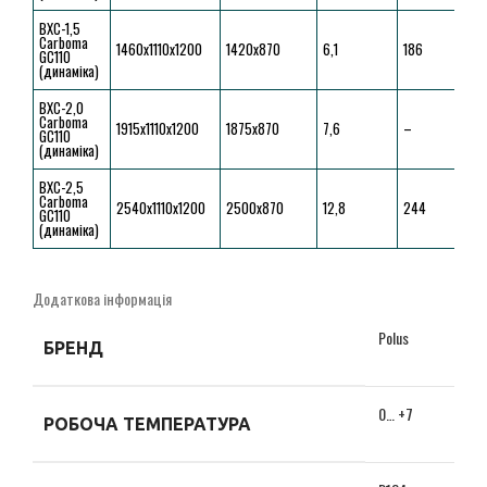
ВХС-1,5 
Carboma 
1460x1110x1200
1420х870
6,1
186
GС110 
(динаміка)
ВХС-2,0 
Carboma 
1915x1110x1200
1875х870
7,6
–
GС110 
(динаміка)
ВХС-2,5 
Carboma 
2540x1110x1200
2500х870
12,8
244
GС110 
(динаміка)
Додаткова інформація
Polus
БРЕНД
0… +7
РОБОЧА ТЕМПЕРАТУРА