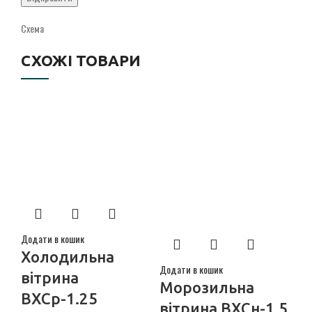
Схема
СХОЖІ ТОВАРИ
Додати в кошик
Холодильна
Додати в кошик
Дод
вітрина
Морозильна
Х
ВХСр-1.25
вітрина ВХСн-1,5
в