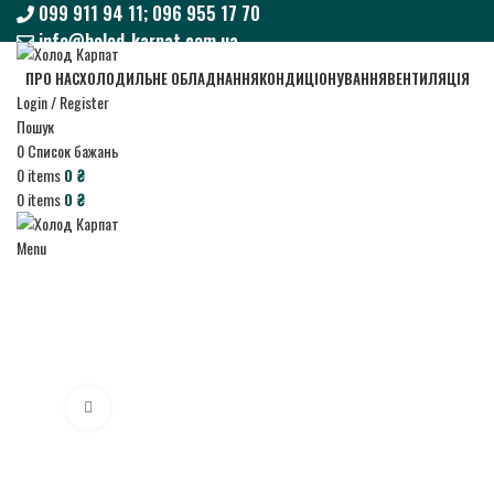
099 911 94 11; 096 955 17 70
info@holod-karpat.com.ua
099 911 94 11; 096 955 17 70
ПРО НАС
ХОЛОДИЛЬНЕ ОБЛАДНАННЯ
КОНДИЦІОНУВАННЯ
ВЕНТИЛЯЦІЯ
info@holod-karpat.com.ua
Login / Register
Пошук
0
Список бажань
0
items
0
₴
0
items
0
₴
Menu
Click to enlarge