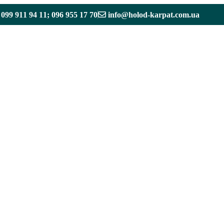
099 911 94 11; 096 955 17 70
info@holod-karpat.com.ua
Канальні системи