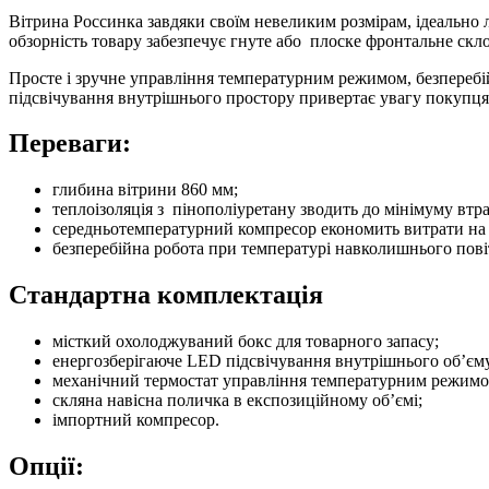
Вітрина Россинка завдяки своїм невеликим розмірам, ідеально 
обзорність товару забезпечує гнуте або плоске фронтальне скло
Просте і зручне управління температурним режимом, безперебій
підсвічування внутрішнього простору привертає увагу покупця
Переваги:
глибина вітрини 860 мм;
теплоізоляція з пінополіуретану зводить до мінімуму втра
середньотемпературний компресор економить витрати на 
безперебійна робота при температурі навколишнього пові
Стандартна комплектація
місткий охолоджуваний бокс для товарного запасу;
енергозберігаюче LED підсвічування внутрішнього об’єм
механічний термостат управління температурним режимо
скляна навісна поличка в експозиційному об’ємі;
імпортний компресор.
Опції:
П