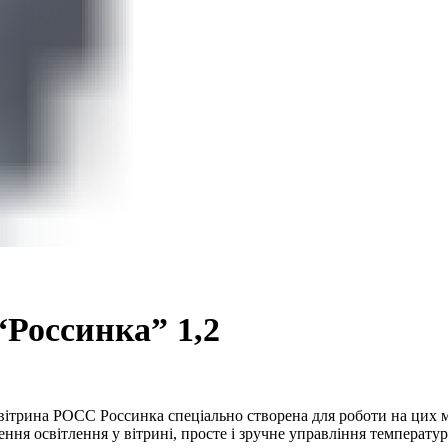
Вентиляційні установки
Россинка” 1,2
вітрина РОСС Россинка спеціально створена для роботи на цих м
Електричні компоненти
ення освітлення у вітрині, просте і зручне управління температ