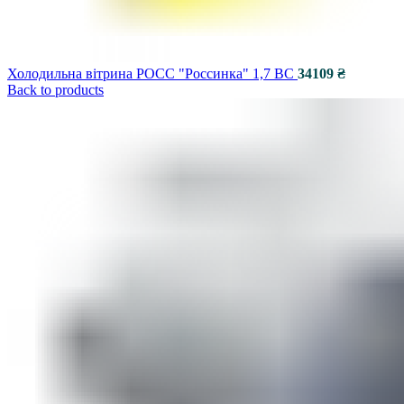
Холодильна вітрина РОСС "Россинка" 1,7 ВС
Провітрювачі Blauberg
Back to products
Провітрювачі ВЕНТС
Автономні припливно-витяжні установки
Вент. для круглих каналів
Вент. для плоских каналів
Відцентрові вентилятори