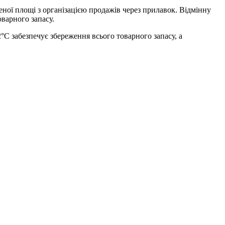
еної площі з організацією продажів через прилавок. Відмінну
оварного запасу.
С забезпечує збереження всього товарного запасу, а