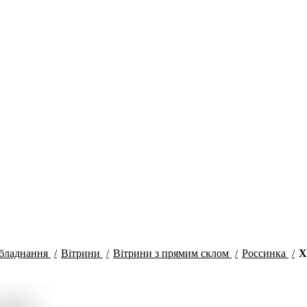
Мобільні кондиціонери
обладнання
Вітрини
Вітрини з прямим склом
Россинка
Х