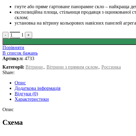
гнуте або пряме гартоване панорамне скло – найкраща дем
експозиційна площа, стільниця продавця з оцинкованої ст
склом;
установка на вітрину кольорових навісних панелей агрега
Quantity
1
-
+
Порівняти
В список бажань
Артикул:
4733
Категорії:
Вітрини
,
Вітрини з прямим склом
,
Россинка
Share:
Опис
Додаткова інформація
Відгуки (0)
Характеристики
Опис
Схема