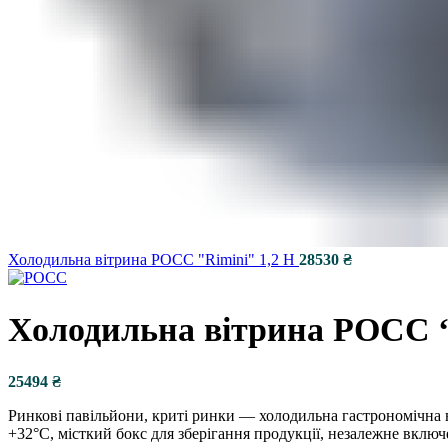
Дахові вентилятори
Осьові вентилятори
Шумоізольовані вентилятори
Холодильна вітрина РОСС "Rimini" 1,2 Н
Холодильна вітрина РОСС “
Припливно-витяжні установки
Припливні установки
₴
Повітряно-опалювальні агрегати
Ринкові павільйони, криті ринки — холодильна гастрономічна 
+32°С, місткий бокс для зберігання продукції, незалежне включ