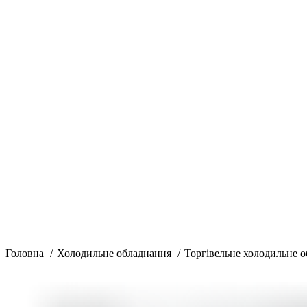
Click to enlarge
Головна
Холодильне обладнання
Торгівельне холодильне 