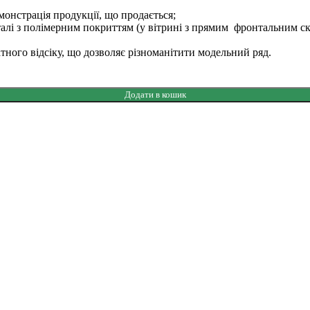
онстрація продукції, що продається;
алі з полімерним покриттям (у вітрині з прямим фронтальним скло
тного відсіку, що дозволяє різноманітити модельний ряд.
Додати в кошик