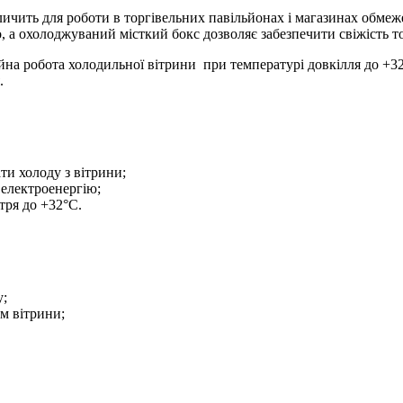
личить для роботи в торгівельних павільйонах і магазинах обмеж
, а охолоджуваний місткий бокс дозволяє забезпечити свіжість т
на робота холодильної вітрини при температурі довкілля до +32°
.
ти холоду з вітрини;
Пристрої для систем вентиляції
електроенергію;
тря до +32°С.
у;
м вітрини;
овітропроводи та елементи систем повітропроводів