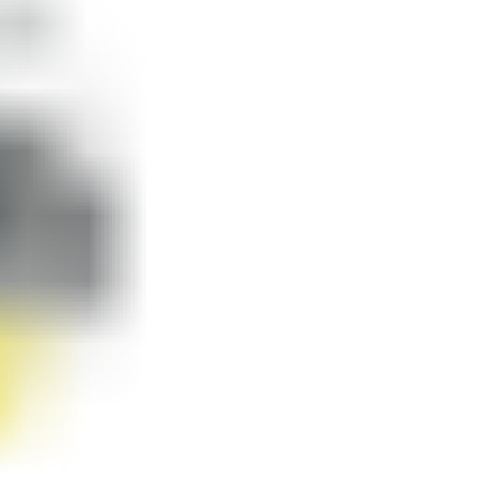
VRF/промислові системи
Енергозбережна вентиляція