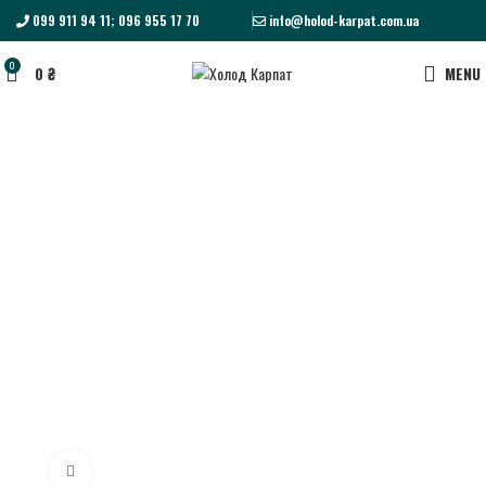
099 911 94 11; 096 955 17 70
info@holod-karpat.com.ua
0
0
₴
MENU
Click to enlarge