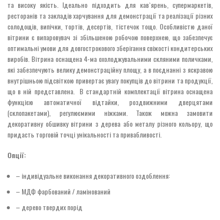
та високу якість. Ідеально підходить для кав`ярень, супермаркетів,
ресторанів та закладів харчування для демонстрації та реалізації різних
солодощів, випічки, тортів, десертів, тістечок тощо. Особливістю даної
вітрини є випаровувач зі збільшеною робочою поверхнею, що забезпечує
оптимальні умови для довгострокового зберігання свіжості кондитерських
виробів. Вітрина оснащена 4-ма охолоджувальними скляними поличками,
які забезпечують велику демонстраційну площу, а в поєднанні з яскравою
внутрішньою підсвіткою привертає увагу покупців до вітрини та продукції,
що в ній представлена. В стандартній комплектації вітрина оснащена
функцією автоматичної відтайки, роздвижними дверцятами
(склопакетами), регулюємими ніжками. Також можна замовити
декоративну обшивку вітрини з дерева або металу різного кольору, що
придасть торговій точці унікальності та привабливості.
Опції:
– індивідуальне виконання декоративного оздоблення:
– МДФ фарбований / ламінований
– дерево твердих порід