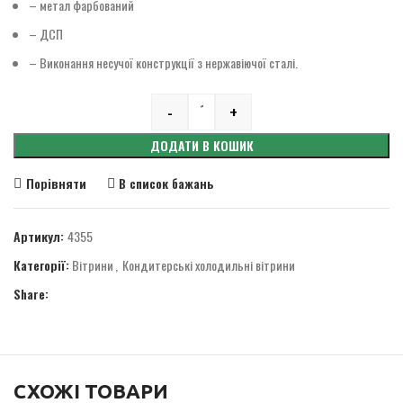
– метал фарбований
– ДСП
– Виконання несучої конструкції з нержавіючої сталі.
-
+
Quantity
ДОДАТИ В КОШИК
Порівняти
В список бажань
Артикул:
4355
Категорії:
Вітрини
,
Кондитерські холодильні вітрини
Share:
СХОЖІ ТОВАРИ