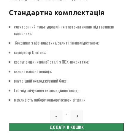
Стандартна комплектація
електронний пульт управління з автоматичним відтаванням
випарника;
боковини з abs-пластика, залиті пінополіуретаном;
компресор Danfoss;
корпус з оцинкованої сталі з ПВХ-покриттям;
скляна навісна полиця;
внутрішній охолоджуваний бокс;
Led-підсвічування експозиційної площі,
можливість вибору кольору основи вітрини
-
+
Quantity
ДОДАТИ В КОШИК