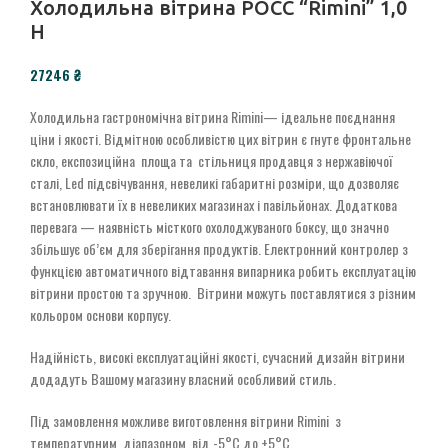
Холодильна вітрина РОСС “Rimini” 1,0
Н
₴
Холодильна гастрономічна вітрина Rimini— ідеальне поєднання
ціни і якості. Відмітною особливістю цих вітрин є гнуте фронтальне
скло, експозиційна площа та стільниця продавця з нержавіючої
сталі, Led ­підсвічування, невеликі габаритні розміри, що дозволяє
встановлювати їх в невеликих магазинах і павільйонах. Додаткова
перевага — наявність місткого охолоджуваного боксу, що значно
збільшує об’єм для зберігання продуктів. Електронний контролер з
функцією автоматичного відтавання випарника робить експлуатацію
вітрини простою та зручною. Вітрини можуть поставлятися з різним
кольором основи корпусу.
Надійність, високі експлуатаційні якості, сучасний дизайн вітрини
додадуть Вашому магазину власний особливий стиль.
Під замовлення можливе виготовлення вітрини Rimini з
температурним діапазоном від -­5°С до +5°С.