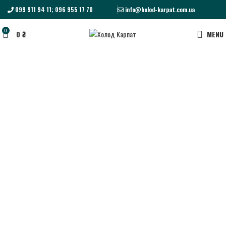
099 911 94 11; 096 955 17 70
info@holod-karpat.com.ua
0
0
₴
MENU