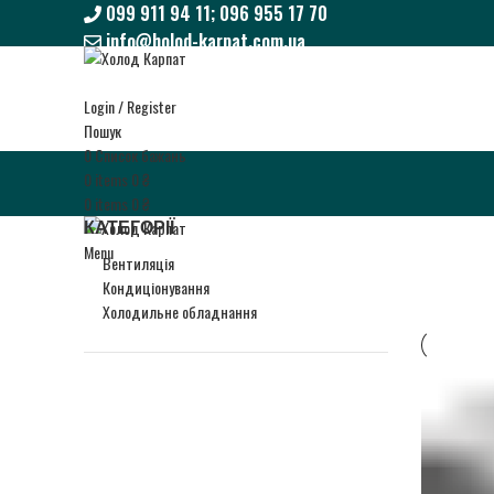
099 911 94 11; 096 955 17 70
info@holod-karpat.com.ua
099 911 94 11; 096 955 17 70
info@holod-karpat.com.ua
Login / Register
Пошук
0
Список бажань
0
items
0
₴
0
items
0
₴
КАТЕГОРІЇ
Menu
Вентиляція
Кондиціонування
Холодильне обладнання