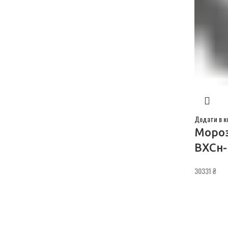
Додати в к
Мороз
ВХСн-
30331
₴