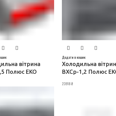
ошик
Додати в кошик
ильна вітрина
Холодильна вітри
,5 Полюс ЕКО
ВХСр-1,2 Полюс Е
23918
₴