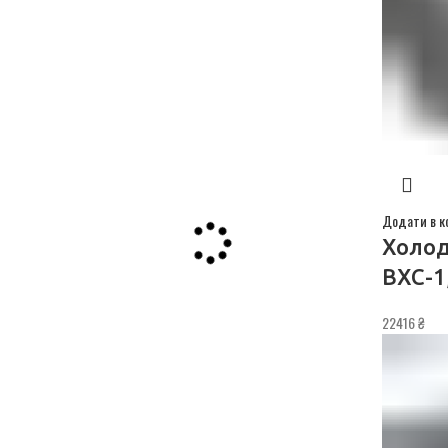
Додати в к
Холод
ВХС-1
22416
₴