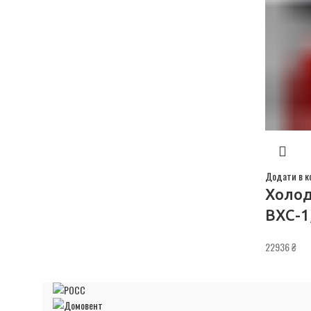
Додати в к
Холод
ВХС-1
22936
₴