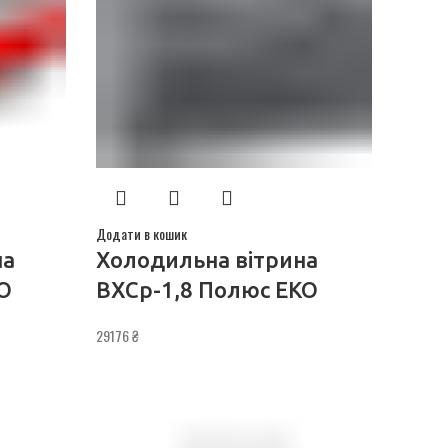
Додати в кошик
на
Холодильна вітрина
О
ВХСр-1,8 Полюс ЕКО
29176
₴