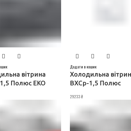
ошик
Додати в кошик
ильна вітрина
Холодильна вітри
1,5 Полюс ЕКО
ВХСр-1,5 Полюс
29233
₴