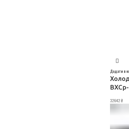
Додати в к
Холод
ВХСр-
32642
₴