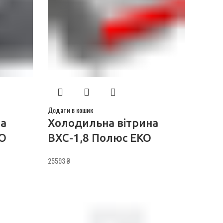
Додати в кошик
на
Холодильна вітрина
КО
ВХС-1,8 Полюс ЕКО
25593
₴