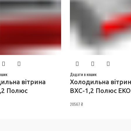
ошик
Додати в кошик
ильна вітрина
Холодильна вітри
,2 Полюс
ВХС-1,2 Полюс ЕКО
20567
₴