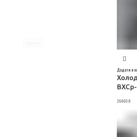
Скинути
Додати в к
Холод
ВХСр-
26460
₴