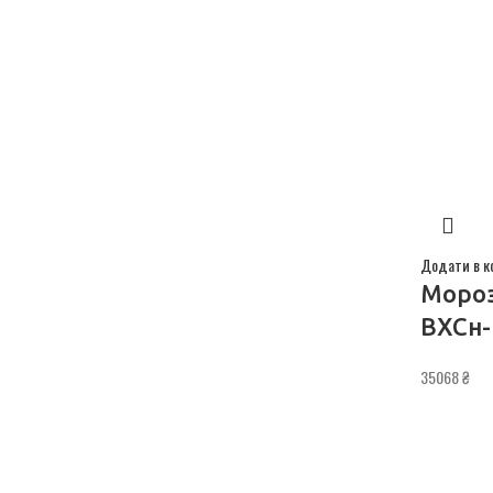
Додати в к
Мороз
ВХСн-
35068
₴