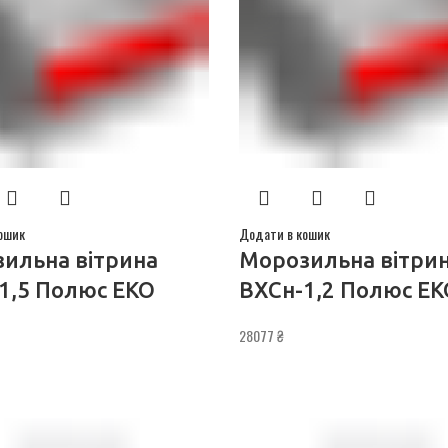
ошик
Додати в кошик
ильна вітрина
Морозильна вітри
1,5 Полюс ЕКО
ВХСн-1,2 Полюс ЕК
28077
₴