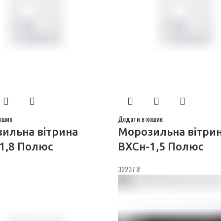
ошик
Додати в кошик
ильна вітрина
Морозильна вітри
1,8 Полюс
ВХСн-1,5 Полюс
32237
₴