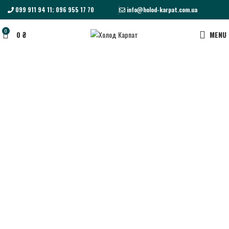
099 911 94 11; 096 955 17 70
info@holod-karpat.com.ua
0
0
₴
MENU