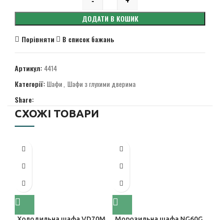
Quantity
ДОДАТИ В КОШИК
Порівняти
В список бажань
Артикул:
4414
Категорії:
Шафи
,
Шафи з глухими дверима
Share:
СХОЖІ ТОВАРИ
Холодильна шафа VD70М
Морозильна шафа NG60G
М