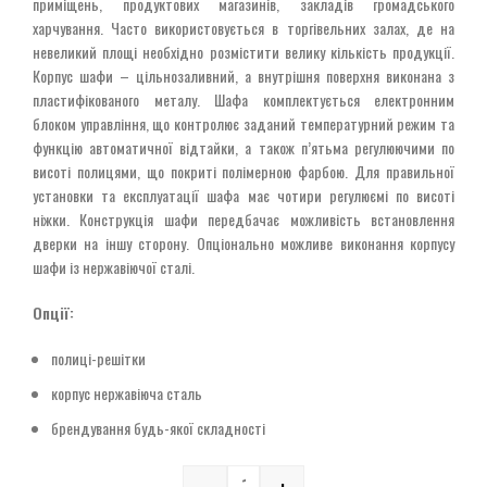
приміщень, продуктових магазинів, закладів громадського
харчування. Часто використовується в торгівельних залах, де на
невеликий площі необхідно розмістити велику кількість продукції.
Корпус шафи – цільнозаливний, а внутрішня поверхня виконана з
пластифікованого металу. Шафа комплектується електронним
блоком управління, що контролює заданий температурний режим та
функцію автоматичної відтайки, а також п’ятьма регулюючими по
висоті полицями, що покриті полімерною фарбою. Для правильної
установки та експлуатації шафа має чотири регулюємі по висоті
ніжки. Конструкція шафи передбачає можливість встановлення
дверки на іншу сторону. Опціонально можливе виконання корпусу
шафи із нержавіючої сталі.
Опції:
полиці-решітки
корпус нержавіюча сталь
брендування будь-якої складності
-
+