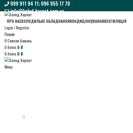
099 911 94 11; 096 955 17 70
info@holod-karpat.com.ua
099 911 94 11; 096 955 17 70
ПРО НАС
ХОЛОДИЛЬНЕ ОБЛАДНАННЯ
КОНДИЦІОНУВАННЯ
ВЕНТИЛЯЦІЯ
info@holod-karpat.com.ua
Login / Register
Пошук
0
Список бажань
0
items
0
₴
0
items
0
₴
Menu
Click to enlarge