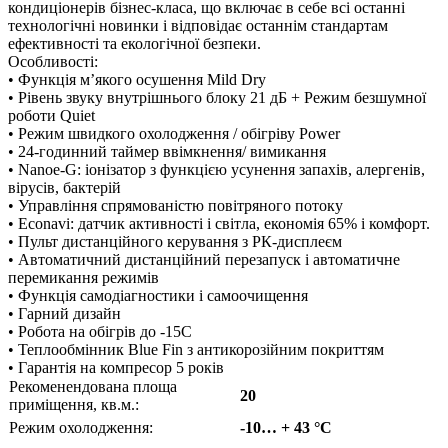
кондиціонерів бізнес-класа, що включає в себе всі останні
технологічні новинки і відповідає останнім стандартам
ефективності та екологічної безпеки.
Особливості:
• Функція м’якого осушення Mild Dry
• Рівень звуку внутрішнього блоку 21 дБ + Режим безшумної
роботи Quiet
• Режим швидкого охолодження / обігріву Power
• 24-годинний таймер ввімкнення/ вимикання
• Nanoe-G: іонізатор з функцією усунення запахів, алергенів,
вірусів, бактерій
• Управління спрямованістю повітряного потоку
• Econavi: датчик активності і світла, економія 65% і комфорт.
• Пульт дистанційного керування з РК-дисплеєм
• Автоматичний дистанційний перезапуск і автоматичне
перемикання режимів
• Функція самодіагностики і самоочищення
• Гарний дизайн
• Робота на обігрів до -15С
• Теплообмінник Blue Fin з антикорозійним покриттям
• Гарантія на компресор 5 років
Рекоменендована площа
20
приміщення, кв.м.:
Режим охолодження:
-10… + 43 °C