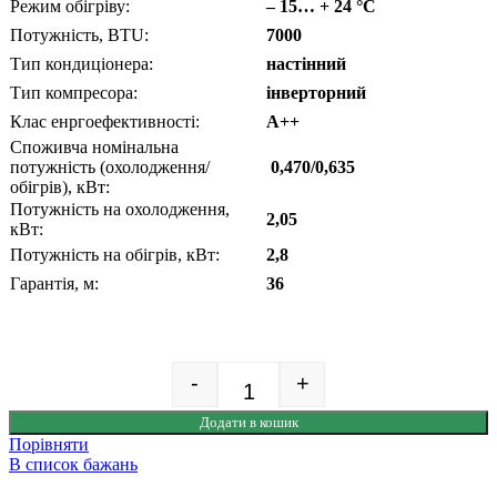
Режим обігріву:
– 15… + 24 °C
Потужність, BTU:
7000
Тип кондиціонера:
настінний
Тип компресора:
інверторний
Клас енргоефективності:
А++
Споживча номінальна
потужність (охолодження/
0,470/0,635
обігрів), кВт:
Потужність на охолодження,
2,05
кВт:
Потужність на обігрів, кВт:
2,8
Гарантія, м:
36
-
+
Quantity
Додати в кошик
Порівняти
В список бажань