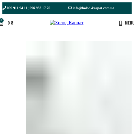
099 911 94 11; 096 955 17 70
info@holod-karpat.com.ua
0
0
₴
MEN