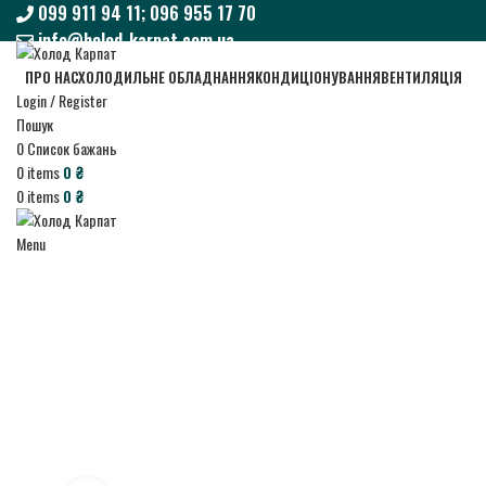
099 911 94 11; 096 955 17 70
info@holod-karpat.com.ua
099 911 94 11; 096 955 17 70
ПРО НАС
ХОЛОДИЛЬНЕ ОБЛАДНАННЯ
КОНДИЦІОНУВАННЯ
ВЕНТИЛЯЦІЯ
info@holod-karpat.com.ua
Login / Register
Пошук
0
Список бажань
0
items
0
₴
0
items
0
₴
Menu