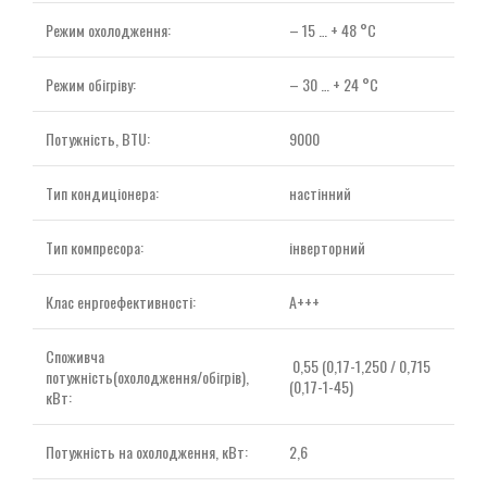
Режим охолодження:
– 15 … + 48 °C
Режим обігріву:
– 30 … + 24 °C
Потужність, BTU:
9000
Тип кондиціонера:
настінний
Тип компресора:
інверторний
Клас енргоефективності:
А+++
Споживча
0,55 (0,17-1,250 / 0,715
потужність(охолодження/обігрів),
(0,17-1-45)
кВт:
Потужність на охолодження, кВт:
2,6