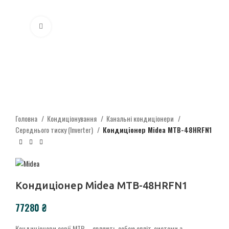
Click to enlarge
Головна
Кондиціонування
Канальні кондиціонери
Середнього тиску (Inverter)
Кондиціонер Midea MTB-48HRFN1
Кондиціонер Midea MTB-48HRFN1
₴
Кондиціонери серії MTB – являють собою спліт-системи з