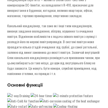
компресором DC-Inverter, на холодоагенті R-410, призначені для
використання в будинках, котеджах, великих квартирах, офісах,
магазинах, торгових приміщеннях, спортивних закладах.
Канальний кондиціонер, так само як і інші типи кондиціонерів,
виконує завдання охолодження, обігріву, осушення та очищення
повітря. Відмінною особливістю є подача свіжого повітря з вулиці і
розподіл його по мережі повітропроводів. В системі повітря може
проходити кілька стадій очищення: від грубої, до самої ретельної,
залежно від вимог замовника до якості повітря. Зазвичай внутрішній
блок канального кондиціонера розміщується прихованим чином, при
цьому вибирається таке місце, де шум від внутрішнього блоку не
буде заважати. Це можуть бути комори, службові приміщення, над
навісними стелями, на горищах і т.п.
Основні функції