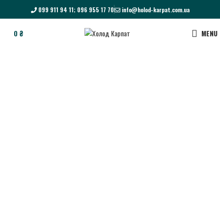
099 911 94 11; 096 955 17 70
info@holod-karpat.com.ua
0
₴
MENU