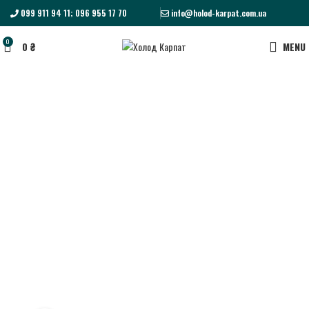
099 911 94 11; 096 955 17 70
info@holod-karpat.com.ua
0
0
₴
MENU