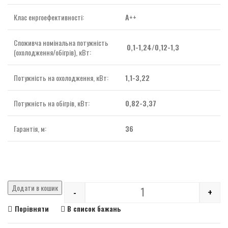
Клас енргоефективності:
А++
Споживча номінальна потужність
0,1-1,24/0,12-1,3
(охолодження/обігрів), кВт:
Потужність на охолодження, кВт:
1,1-3,22
Потужність на обігрів, кВт:
0,82-3,37
Гарантія, м:
36
Додати в кошик
-
+
Quantity
Порівняти
В список бажань