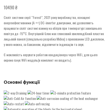
10490
₴
Спліт системи серії “Forest”, 2021 року виробництва, оснащені
енергоефективними (А ++) DC-inverter двигунами, які дозволяють
працювати спліт системі взимку на обігрів при температурі зовнішнього
повітря до -15°С. Внутрішній блок має глянсовий хвилеподібний пластик
лицьовій панелі (спеціальна розробка Midea) з прихованим LED дисплеєм,
у якого можна, за бажанням, відключити індикацію та звук.
Є можливість керувати роботою кондиціонера через WiFi, для цього
окремо існує WiFi модуль(в комплект не входить).
Основні функції