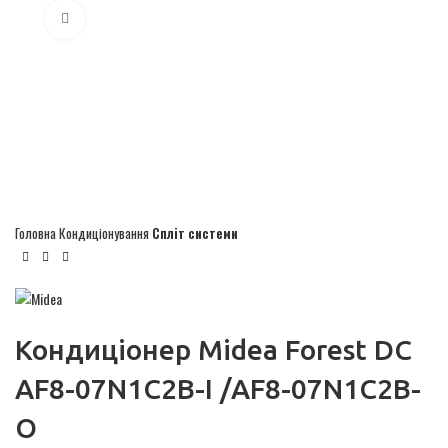
Click to enlarge
Головна
Кондиціонування
Спліт системи
Кондиціонер Midea Forest DC
AF8-07N1C2B-I /AF8-07N1C2B-
O