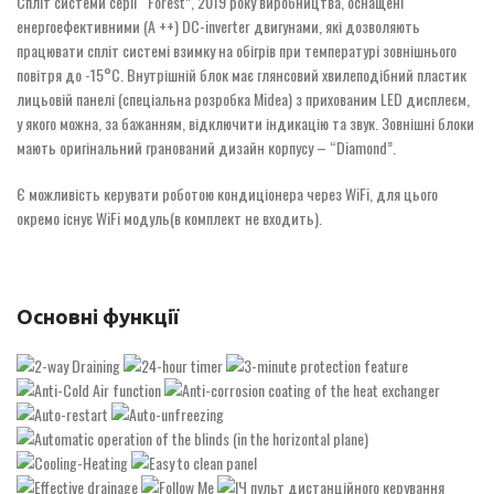
Спліт системи серії “Forest”, 2019 року виробництва, оснащені
енергоефективними (А ++) DC-inverter двигунами, які дозволяють
працювати спліт системі взимку на обігрів при температурі зовнішнього
повітря до -15°С. Внутрішній блок має глянсовий хвилеподібний пластик
лицьовій панелі (спеціальна розробка Midea) з прихованим LED дисплеєм,
у якого можна, за бажанням, відключити індикацію та звук. Зовнішні блоки
мають оригінальний гранований дизайн корпусу – “Diamond”.
Є можливість керувати роботою кондиціонера через WiFi, для цього
окремо існує WiFi модуль(в комплект не входить).
Основні функції