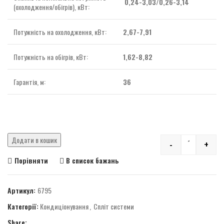
0,24-3,03/0,26-3,14
(охолодження/обігрів), кВт:
Потужність на охолодження, кВт:
2,67-7,91
Потужність на обігрів, кВт:
1,62-8,82
Гарантія, м:
36
Додати в кошик
-
+
Quantity
Порівняти
В список бажань
Артикул:
6795
Категорії:
Кондиціонування
,
Спліт системи
Share: