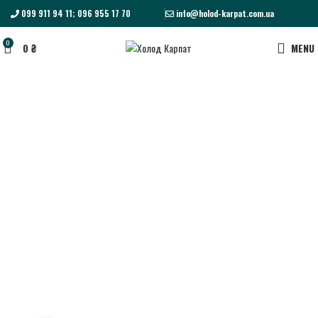
099 911 94 11; 096 955 17 70
info@holod-karpat.com.ua
0
0
₴
MENU