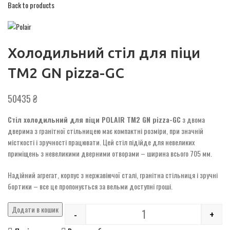
Back to products
Холодильний стіл для піци
TM2 GN pizza-GC
50435
₴
Стіл холодильний для піци POLAIR TM2 GN pizza-GC
з двома
дверима з гранітної стільницею має компактні розміри, при значній
місткості і зручності працювати. Цей стіл підійде для невеликих
приміщень з невеликими дверними отворами – ширина всього 705 мм.
Надійний агрегат, корпус з нержавіючої сталі, гранітна стільниця і зручні
бортики – все це пропонується за вельми доступні гроші.
Додати в кошик
-
+
Quantity