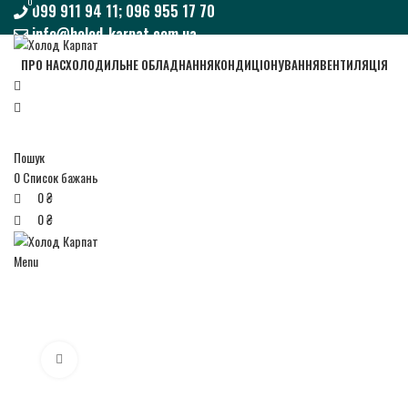
0
0
099 911 94 11; 096 955 17 70
info@holod-karpat.com.ua
099 911 94 11; 096 955 17 70
ПРО НАС
ХОЛОДИЛЬНЕ ОБЛАДНАННЯ
КОНДИЦІОНУВАННЯ
ВЕНТИЛЯЦІЯ
info@holod-karpat.com.ua
Пошук
0
Список бажань
0
₴
0
₴
Menu
Click to enlarge