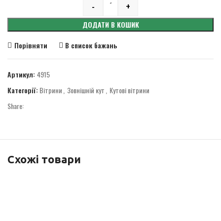
-
+
Quantity
ДОДАТИ В КОШИК
Порівняти
В список бажань
Артикул:
4915
Категорії:
Вітрини
,
Зовнішній кут
,
Кутові вітрини
Share:
Схожі товари