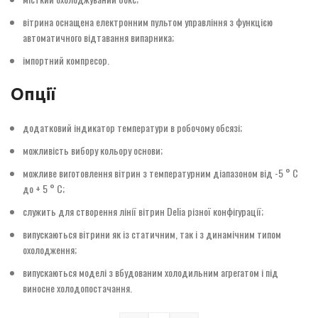
вітрина оснащена електронним пультом управління з функцією
автоматичного відтавання випарника;
імпортний компресор.
Опції
додатковий індикатор температури в робочому обсязі;
можливість вибору кольору основи;
можливе виготовлення вітрин з температурним діапазоном від -5 ° С
до + 5 ° С;
служить для створення лінії вітрин Delia різної конфігурації;
випускаються вітрини як із статичним, так і з динамічним типом
охолодження;
випускаються моделі з вбудованим холодильним агрегатом і під
виносне холодопостачання.