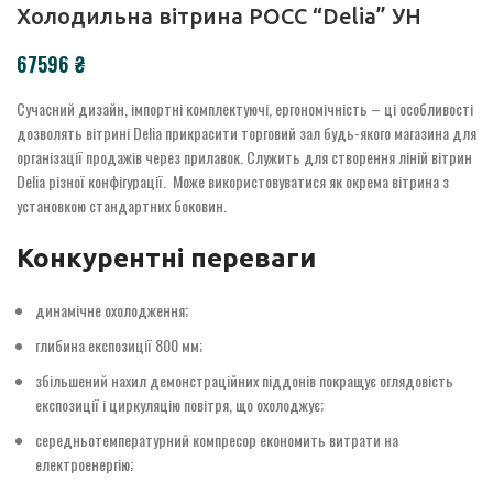
Холодильна вітрина РОСС “Delia” УН
₴
Сучасний дизайн, імпортні комплектуючі, ергономічність – ці особливості
дозволять вітрині Delia прикрасити торговий зал будь-якого магазина для
організації продажів через прилавок. Служить для створення ліній вітрин
Delia різної конфігурації. Може використовуватися як окрема вітрина з
установкою стандартних боковин.
Конкурентні переваги
динамічне охолодження;
глибина експозиції 800 мм;
збільшений нахил демонстраційних піддонів покращує оглядовість
експозиції і циркуляцію повітря, що охолоджує;
середньотемпературний компресор економить витрати на
електроенергію;