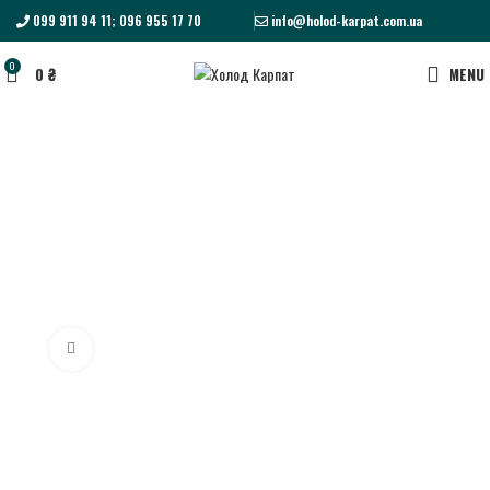
099 911 94 11; 096 955 17 70
info@holod-karpat.com.ua
0
0
₴
MENU
Click to enlarge