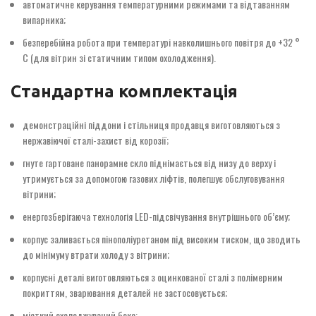
автоматичне керування температурними режимами та відтаванням
випарника;
безперебійна робота при температурі навколишнього повітря до +32 °
С (для вітрин зі статичним типом охолодження).
Стандартна комплектація
демонстраційні піддони і стільниця продавця виготовляються з
нержавіючої сталі-захист від корозії;
гнуте гартоване панорамне скло піднімається від низу до верху і
утримується за допомогою газових ліфтів, полегшує обслуговування
вітрини;
енергозберігаюча технологія LED-підсвічування внутрішнього об’єму;
корпус заливається пінополіуретаном під високим тиском, що зводить
до мінімуму втрати холоду з вітрини;
корпусні деталі виготовляються з оцинкованої сталі з полімерним
покриттям, зварювання деталей не застосовується;
місткий охолоджуваний бокс;