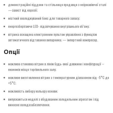
демонстраційні піддони та стільниця продавця з неіржавіючої сталі
—захист від корозії;
місткий охолоджуваний бокс для товарного запасу;
енергозберігаюче LED- підсвічування внутрішнього об’єму;
вітрина оснащена електронним пультом управління з функцією
автоматичного відтавання випарника; — імпортний компресор.
Опції
можлива стиковка вітрин в лінію будь-якої довжини і конфігурації –
економія місця торгівельного залу;
можливе виготовлення вітрин з температурним діапазоном від -5°С до
+5°С;
можливість вибору кольору основи;
випускаються моделі з вбудованим холодильним агрегатом і під
виносне холодозабезпечення.