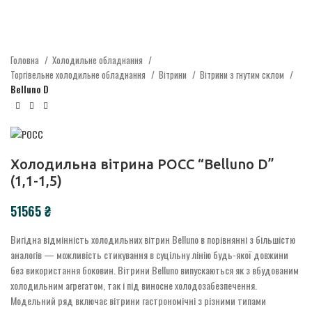
Головна
Холодильне обладнання
Торгівельне холодильне обладнання
Вітрини
Вітрини з гнутим склом
Belluno D
Холодильна вітрина РОСС “Belluno D”
(1,1-1,5)
₴
Вигідна відмінність холодильних вітрин
Belluno
в порівнянні з більшістю
аналогів — можливість стикування в суцільну лінію будь-якої довжини
без використання боковин.
Вітрини Belluno випускаються як з вбудованим
холодильним агрегатом, так і під виносне холодо
забезпечення
.
Модельний ряд включає вітрини гастрономі
чні
з різними типами