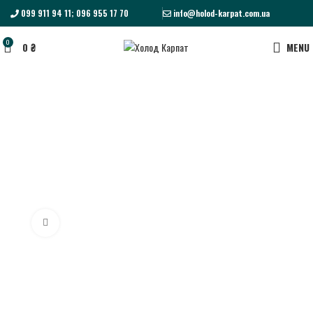
099 911 94 11; 096 955 17 70
info@holod-karpat.com.ua
0
0
₴
MENU
Click to enlarge