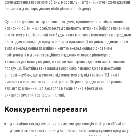
охолоджування корисного об’єму, морозильні вітрини, кутові охолоджувані
елементи для формування ліній різної конфігурації.
Сучасний дизайн, імпортні комплектуючі, ергономічність, збільшений
корисний об’єм – ці особливості дозволяють вітринам Belluno гармонійно
вписатися в торгівельний зал будь-якого магазина невеликої та середньої
площі для організації продажів через прилавок. У вітринах з динамічним
типом охолодження подвійний контур охолодження з системою
повітроводів в демонстраційних піддонах створює рівномірне
температуне поле у вітрині, в той же час перешкоджаючи завітрюванню
продукції. Постійна вентиляція випарника перешкоджає наростанню
снігової «шуби», що дозволяє відмовитися від відтавання ТЕНами і
зменшити енергоспоживання вітрини. Вітрини представлені в різних
варіантах довжини, що дозволяє максимально ефективно
використовувати торгівельні площі.
Конкурентні переваги
динамічне охолоджування (примусова циркуляція повітря в об’ємі за
допомогою вентилятора — для рівномірного охолоджування продукту,