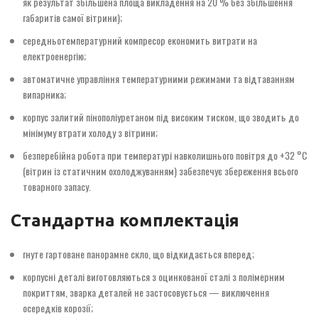
як результат збільшена площа викладення на 20 % без збільшення
габаритів самої вітрини);
середньотемпературний компресор економить витрати на
електроенергію;
автоматичне управління температурними режимами та відтаванням
випарника;
корпус залитий пінополіуретаном під високим тиском, що зводить до
мінімуму втрати холоду з вітрини;
безперебійна робота при температурі навколишнього повітря до +32 °С
(вітрин із статичним охолоджуванням) забезпечує збереження всього
товарного запасу.
Стандартна комплектація
гнуте гартоване панорамне скло, що відкидається вперед;
корпусні деталі виготовляються з оцинкованої сталі з полімерним
покриттям, зварка деталей не застосовується — виключення
осередків корозії;