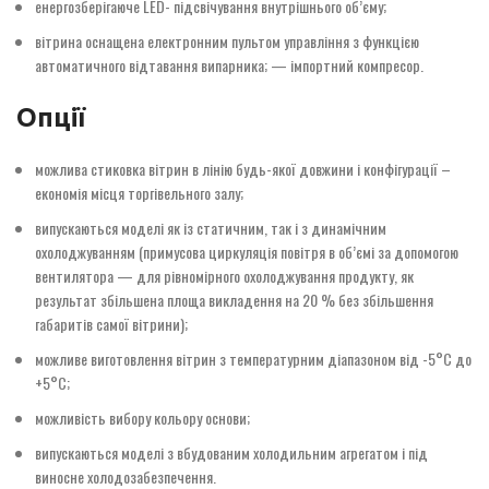
енергозберігаюче LED- підсвічування внутрішнього об’єму;
вітрина оснащена електронним пультом управління з функцією
автоматичного відтавання випарника; — імпортний компресор.
Опції
можлива стиковка вітрин в лінію будь-якої довжини і конфігурації –
економія місця торгівельного залу;
випускаються моделі як із статичним, так і з динамічним
охолоджуванням (примусова циркуляція повітря в об’ємі за допомогою
вентилятора — для рівномірного охолоджування продукту, як
результат збільшена площа викладення на 20 % без збільшення
габаритів самої вітрини);
можливе виготовлення вітрин з температурним діапазоном від -5°С до
+5°С;
можливість вибору кольору основи;
випускаються моделі з вбудованим холодильним агрегатом і під
виносне холодозабезпечення.