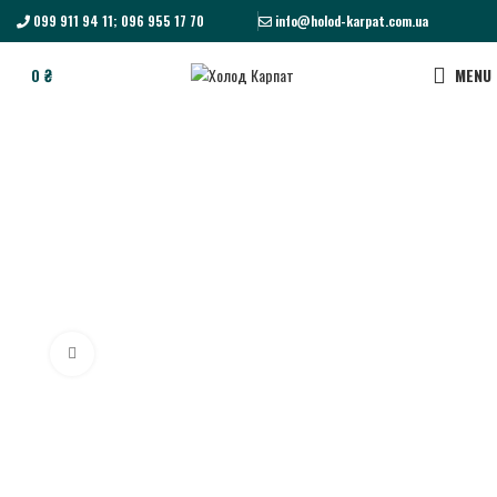
099 911 94 11; 096 955 17 70
info@holod-karpat.com.ua
0
₴
MENU
Click to enlarge