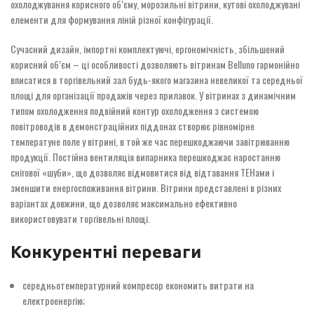
охолоджування корисного об’єму, морозильні вітрини, кутові охолоджувані
елементи для формування ліній різної конфігурації.
Сучасний дизайн, імпортні комплектуючі, ергономічність, збільшений
корисний об’єм – ці особливості дозволяють вітринам Belluno гармонійно
вписатися в торгівельний зал будь-якого магазина невеликої та середньої
площі для організації продажів через прилавок. У вітринах з динамічним
типом охолодження подвійний контур охолодження з системою
повітроводів в демонстраційних піддонах створює рівномірне
температуне поле у вітрині, в той же час перешкоджаючи завітрюванню
продукції. Постійна вентиляція випарника перешкоджає наростанню
снігової «шуби», що дозволяє відмовитися від відтавання ТЕНами і
зменшити енергоспоживання вітрини. Вітрини представлені в різних
варіантах довжини, що дозволяє максимально ефективно
використовувати торгівельні площі.
Конкурентні переваги
середньотемпературний компресор економить витрати на
електроенергію;