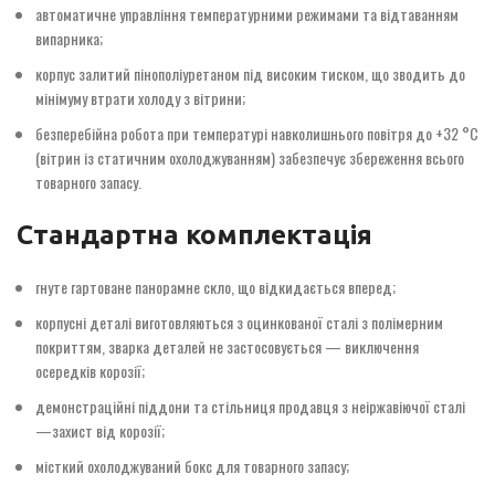
автоматичне управління температурними режимами та відтаванням
випарника;
корпус залитий пінополіуретаном під високим тиском, що зводить до
мінімуму втрати холоду з вітрини;
безперебійна робота при температурі навколишнього повітря до +32 °С
(вітрин із статичним охолоджуванням) забезпечує збереження всього
товарного запасу.
Стандартна комплектація
гнуте гартоване панорамне скло, що відкидається вперед;
корпусні деталі виготовляються з оцинкованої сталі з полімерним
покриттям, зварка деталей не застосовується — виключення
осередків корозії;
демонстраційні піддони та стільниця продавця з неіржавіючої сталі
—захист від корозії;
місткий охолоджуваний бокс для товарного запасу;