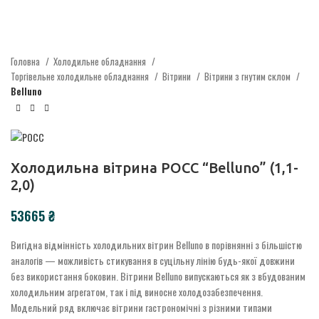
Головна
Холодильне обладнання
Торгівельне холодильне обладнання
Вітрини
Вітрини з гнутим склом
Belluno
Холодильна вітрина РОСС “Belluno” (1,1-
2,0)
₴
Вигідна відмінність холодильних вітрин
Belluno
в порівнянні з більшістю
аналогів — можливість стикування в суцільну лінію будь-якої довжини
без використання боковин.
Вітрини Belluno випускаються як з вбудованим
холодильним агрегатом, так і під виносне холодо
забезпечення
.
Модельний ряд включає вітрини гастрономі
чні
з різними типами