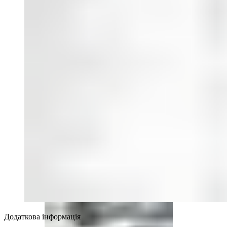
Припливні установки
Повітряно-опалювальні агрегати
Електричні компоненти
Пристрої для систем вентиляції
Додаткова інформація