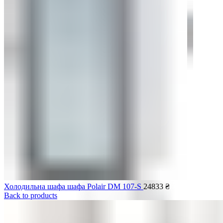
Мобільні кондиціонери
Холодильна шафа шафа Polair DM 107-S
24833
₴
Back to products