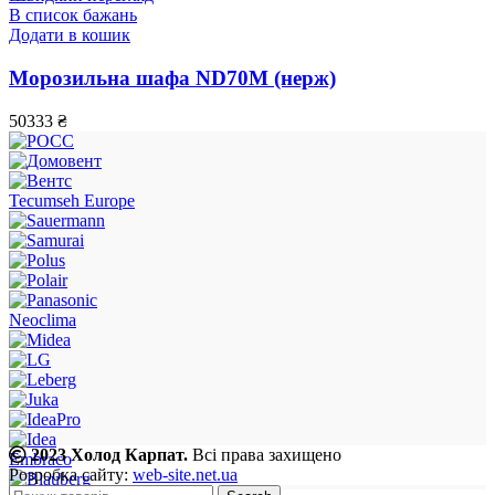
В список бажань
Додати в кошик
Морозильна шафа ND70М (нерж)
50333
₴
Tecumseh Europe
Neoclima
2023 Холод Карпат.
Всі права захищено
Embraco
Розробка сайту:
web-site.net.ua