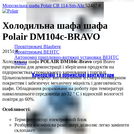
Морозильна шафа Polair CB 114-Sm-Alu
52487
₴
Холодильна шафа шафа
Polair DM104с-BRAVO
Провітрювачі Blauberg
20151
₴
Провітрювачі ВЕНТС
Автономні припливно-витяжні установки ВЕНТС
Холодильна шафа
POLAIR DM104с-Bravo
серії Bravo
Мікра
призначена для демонстрації і зберігання продуктів на
підприємствах громадського харчування і торгівлі.
Комерційні та промислові вентилятори
Цільнозаливний корпус виготовлений зі сталі з полімерним
покриттям і забезпечує механічну міцність і довговічність
шафи. Обладнання розраховане на роботу при температурі
навколишнього середовища до 32 ° С і відносній вологості
повітря до 60%.
Особливості:
Терморегулятор: електронний блок
Розбірна алюмінієва рама двері дозволяє легко замінити
склопакет