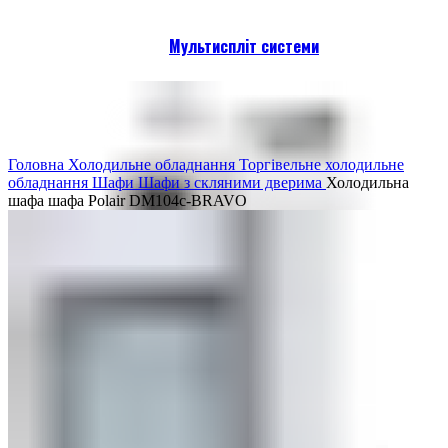
Мультиспліт системи
Головна
Холодильне обладнання
Торгівельне холодильне
обладнання
Шафи
Шафи з скляними дверима
Холодильна
шафа шафа Polair DM104с-BRAVO
Канальні системи