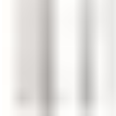
VRF/промислові системи
Вентиляція
Енергозбережна вентиляція