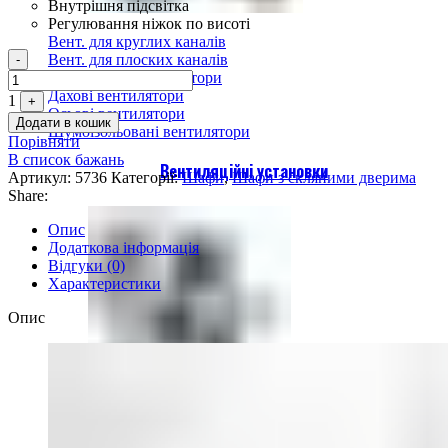
Внутрішня підсвітка
Регулювання ніжок по висоті
Вент. для круглих каналів
Quantity
Вент. для плоских каналів
-
Відцентрові вентилятори
Дахові вентилятори
1
+
Осьові вентилятори
Додати в кошик
Шумоізольовані вентилятори
Порівняти
В список бажань
Вентиляційні установки
Артикул:
5736
Категорії:
Шафи
,
Шафи з скляними дверима
Share:
Опис
Додаткова інформація
Відгуки (0)
Характеристики
Опис
Припливно-витяжні установки