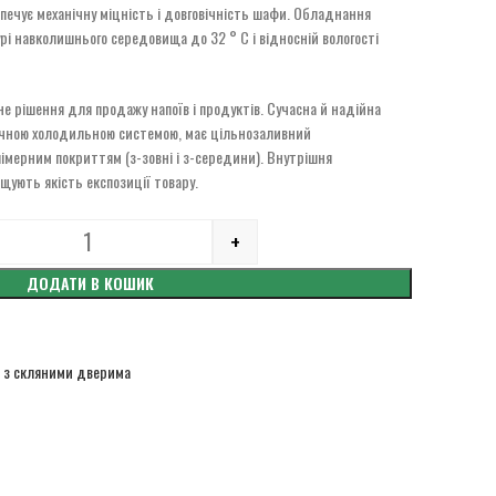
зпечує механічну міцність і довговічність шафи. Обладнання
рі навколишнього середовища до 32 ° С і відносній вологості
 рішення для продажу напоїв і продуктів. Сучасна й надійна
чною холодильною системою, має цільнозаливний
олімерним покриттям (з-зовні і з-середини). Внутрішня
щують якість експозиції товару.
+
Quantity
ДОДАТИ В КОШИК
 з скляними дверима