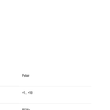
Polair
+1… +10
R134a