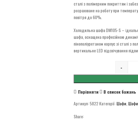
сталі з полімерним покриттям і забе
розраховане на роботу при температу
повітря до 60%.
Холодильна шафа DM105-S – ідеальне
шафа, оснащена професійною динамі
пінополіуретаном корпус зі сталі з п
вертикальне LED підсвічування підви
-
Порівняти
В список бажань
Артикул:
5822
Категорії:
Шафи
,
Шафи
Share: