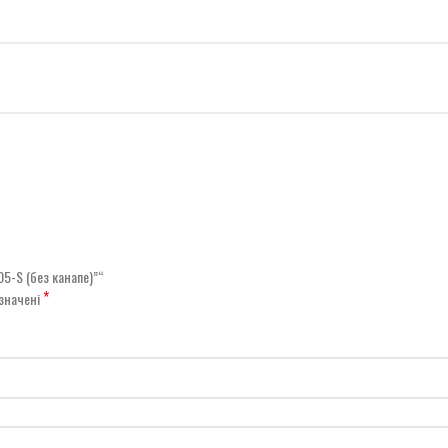
5-S (без канапе)”“
*
означені