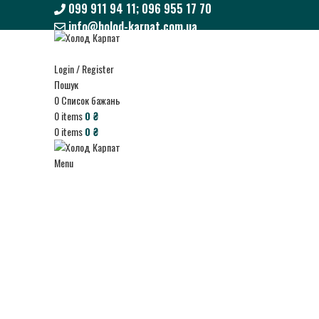
099 911 94 11; 096 955 17 70
info@holod-karpat.com.ua
099 911 94 11; 096 955 17 70
info@holod-karpat.com.ua
Login / Register
Пошук
0
Список бажань
0
items
0
₴
0
items
0
₴
Menu