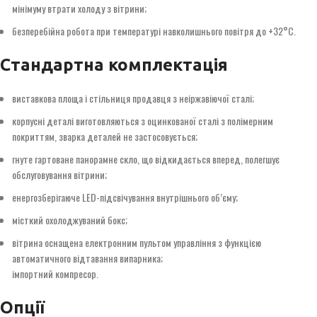
мінімуму втрати холоду з вітрини;
безперебійна робота при температурі навколишнього повітря до +32°С.
Стандартна комплектація
виставкова площа і стільниця продавця з неіржавіючої сталі;
корпусні деталі виготовляються з оцинкованої сталі з полімерним
покриттям, зварка деталей не застосовується;
гнуте гартоване панорамне скло, що відкидається вперед, полегшує
обслуговування вітрини;
енергозберігаюче LED-підсвічування внутрішнього об’єму;
місткий охолоджуваний бокс;
вітрина оснащена електронним пультом управління з функцією
автоматичного відтавання випарника;
імпортний компресор.
Опції