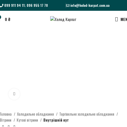
099 911 94 11; 096 955 17 70
info@holod-karpat.com.ua
0
₴
ME
Click to enlarge
Головна
Холодильне обладнання
Торгівельне холодильне обладнання
Вітрини
Кутові вітрини
Внутрішній кут