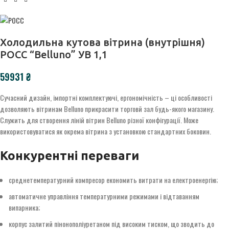
Холодильна кутова вітрина (внутрішня)
РОСС “Belluno” УВ 1,1
₴
Сучасний дизайн, імпортні комплектуючі, ергономічність – ці особливості
дозволяють вітринам Belluno прикрасити торговй зал будь-якого магазину.
Служить для створення ліній вітрин Belluno різної конфігурації. Може
використовуватися як окрема вітрина з установкою стандартних боковин.
Конкурентні переваги
среднетемпературний компресор економить витрати на електроенергію;
автоматичне управління температурними режимами і відтаванням
випарника;
корпус залитий пінонополіуретаном під високим тиском, що зводить до