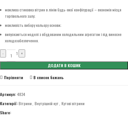
можлива стиковка вітрин в лінію будь-якої конфігурації – економія місця
торгівельного залу;
можливість вибору кольору основи;
випускаються моделі з вбудованим холодильним агрегатом і під виносне
холодозабезпечення.
Quantity
-
1
+
ДОДАТИ В КОШИК
Порівняти
В список бажань
Артикул:
4834
Категорії:
Вітрини
,
Внутрішній кут
,
Кутові вітрини
Share: