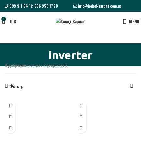
099 911 94 11; 096 955 17 70
info@holod-karpat.com.ua
0
0
₴
MENU
Inverter
Відображаються усі з 2 результатів
Фільтр