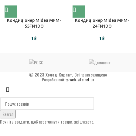
Кондиціонер Midea MFM-
Кондиціонер Midea MFM-
55FN1DO
24FN1DO
₴
₴
2023 Холод Карпат.
Всі права захищено
Розробка сайту:
web-site.net.ua
Search
Почніть вводити, щоб переглянути товари, які шукаєте.